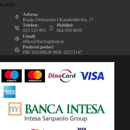
Kontakt
Adresa:
Kralja Aleksandra I Karađorđevića, 17
Telefon:
Mobilni:
023 533 993
064 859 8050
Email:
office@backupshop.rs
Poslovni podaci
PIB 101166628 M.B. 62272147