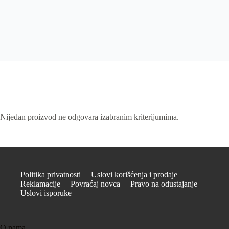
Nijedan proizvod ne odgovara izabranim kriterijumima.
Politika privatnosti
Uslovi korišćenja i prodaje
Reklamacije
Povraćaj novca
Pravo na odustajanje
Uslovi isporuke
O nama