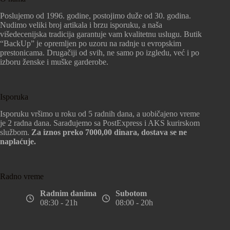
Poslujemo od 1996. godine, postojimo duže od 30. godina.
Nudimo veliki broj artikala i brzu isporuku, a naša
višedecenijska tradicija garantuje vam kvalitetnu uslugu. Butik
“BackUp” je opremljen po uzoru na radnje u evropskim
prestonicama. Drugačiji od svih, ne samo po izgledu, već i po
izboru ženske i muške garderobe.
Isporuka
Isporuku vršimo u roku od 5 radnih dana, a uobičajeno vreme
je 2 radna dana. Sarađujemo sa PostExpress i AKS kurirskom
službom.
Za iznos preko 7000,00 dinara, dostava se ne
naplaćuje.
Radno vreme
Radnim danima
Subotom
08:30 - 21h
08:00 - 20h