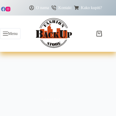
O nama
Kontakt
Kako kupiti?
Menu
Gravel Bež