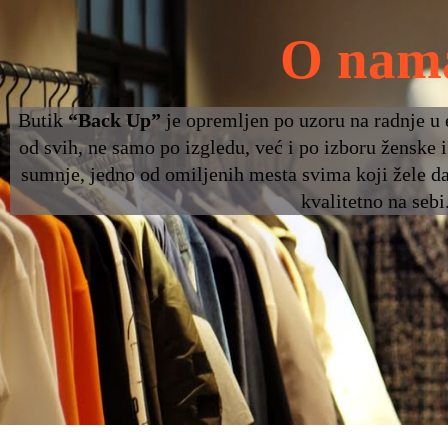
O nam
Butik
“Back Up”
je opremljen po uzoru na radnje u
od svih, ne samo po izgledu, već i po izboru ženske
sumnje, jedno od omiljenih mesta svima koji žele da
kvalitetno na sebi