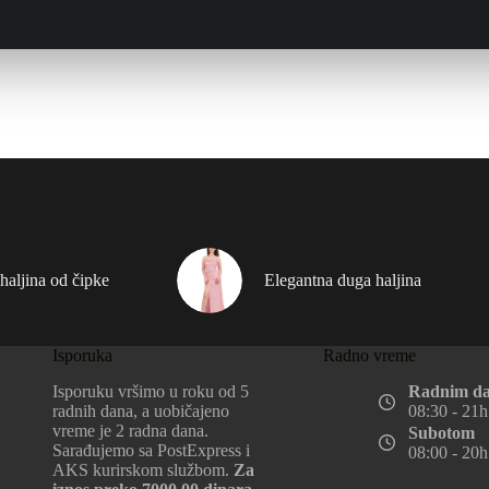
haljina od čipke
Elegantna duga haljina
Isporuka
Radno vreme
Isporuku vršimo u roku od 5
Radnim d
radnih dana, a uobičajeno
08:30 - 21h
vreme je 2 radna dana.
Subotom
Sarađujemo sa PostExpress i
08:00 - 20h
AKS kurirskom službom.
Za