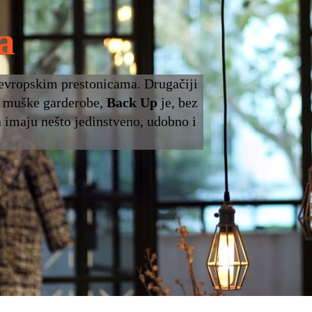
a
 evropskim prestonicama. Drugačiji
 i muške garderobe,
Back Up
je, bez
 imaju nešto jedinstveno, udobno i
.