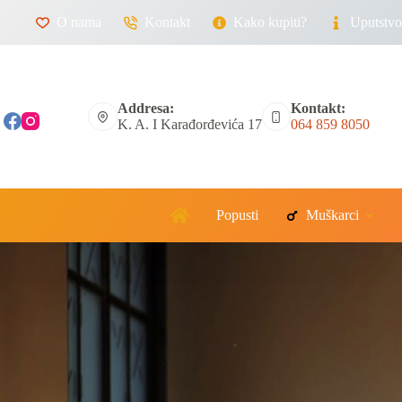
O nama
Kontakt
Kako kupiti?
Uputstvo 
Addresa:
Kontakt:
K. A. I Karađorđevića 17
064 859 8050
Popusti
Muškarci