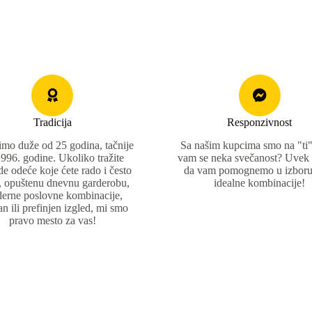
Tradicija
Responzivnost
imo duže od 25 godina, tačnije
Sa našim kupcima smo na "ti".
996. godine. Ukoliko tražite
vam se neka svečanost? Uvek
e odeće koje ćete rado i često
da vam pomognemo u izboru
i, opuštenu dnevnu garderobu,
idealne kombinacije!
erne poslovne kombinacije,
an ili prefinjen izgled, mi smo
pravo mesto za vas!