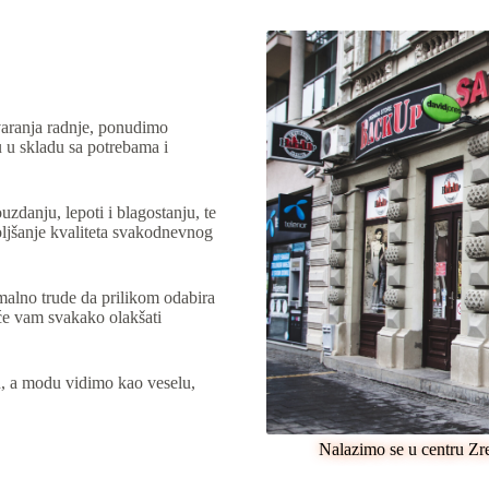
tvaranja radnje, ponudimo
u skladu sa potrebama i
danju, lepoti i blagostanju, te
ljšanje kvaliteta svakodnevnog
imalno trude da prilikom odabira
i će vam svakako olakšati
n, a modu vidimo kao veselu,
Nalazimo se u centru Zr