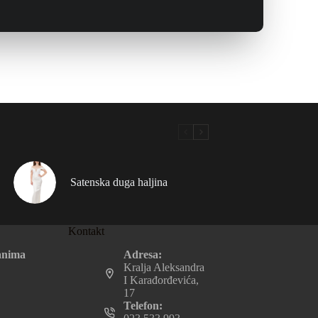
Satenska duga haljina
Kontakt
Adresa:
anima
Kralja Aleksandra
I Karađorđevića,
17
Telefon: