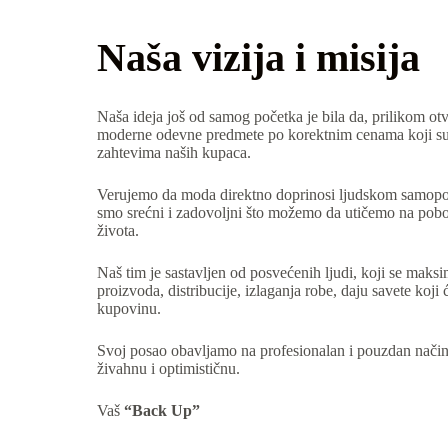
Naša vizija i misija
Naša ideja još od samog početka je bila da, prilikom o
moderne odevne predmete po korektnim cenama koji su 
zahtevima naših kupaca.
Verujemo da moda direktno doprinosi ljudskom samopouz
smo srećni i zadovoljni što možemo da utičemo na pobo
života.
Naš tim je sastavljen od posvećenih ljudi, koji se maks
proizvoda, distribucije, izlaganja robe, daju savete koj
kupovinu.
Svoj posao obavljamo na profesionalan i pouzdan nači
živahnu i optimističnu.
Vaš
“Back Up”