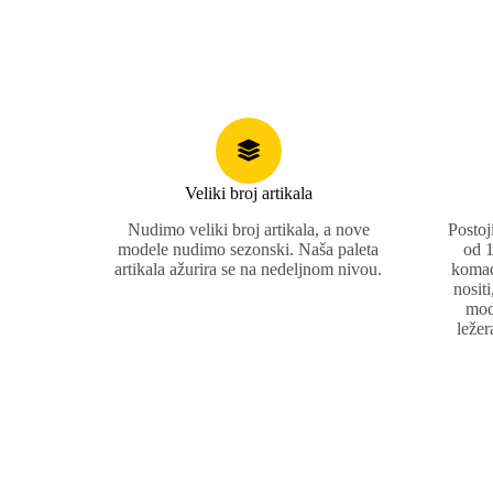
Veliki broj artikala
Nudimo veliki broj artikala, a nove
Postoj
modele nudimo sezonski. Naša paleta
od 1
artikala ažurira se na nedeljnom nivou.
komad
nosit
mod
ležer