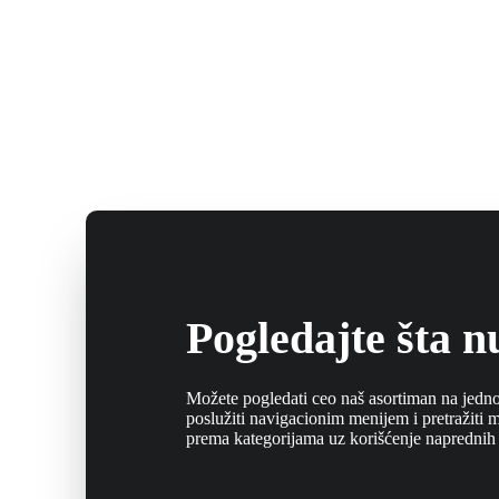
Pogledajte šta 
Možete pogledati ceo naš asortiman na jednoj 
poslužiti navigacionim menijem i pretražiti
prema kategorijama uz korišćenje naprednih f