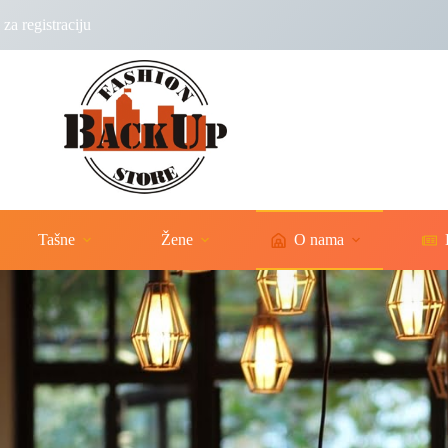
za registraciju
Tašne
Žene
O nama