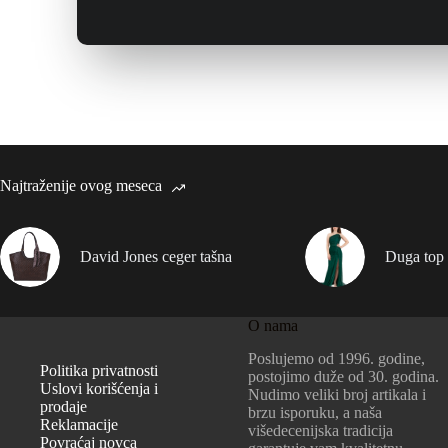
Najtraženije ovog meseca
David Jones ceger tašna
Duga top 
O nama
Poslujemo od 1996. godine,
Politika privatnosti
postojimo duže od 30. godina.
Uslovi korišćenja i
Nudimo veliki broj artikala i
prodaje
brzu isporuku, a naša
Reklamacije
višedecenijska tradicija
Povraćaj novca