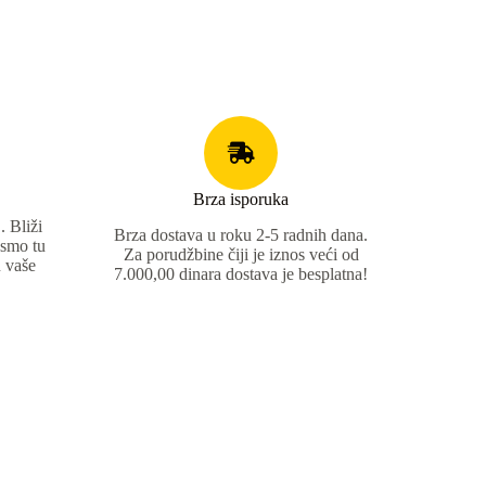
Brza isporuka
 Bliži
Brza dostava u roku 2-5 radnih dana.
 smo tu
Za porudžbine čiji je iznos veći od
 vaše
7.000,00 dinara dostava je besplatna!