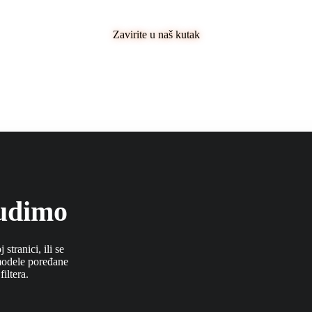
Zavirite u naš kutak
nudimo
stranici, ili se
 modele poređane
iltera.