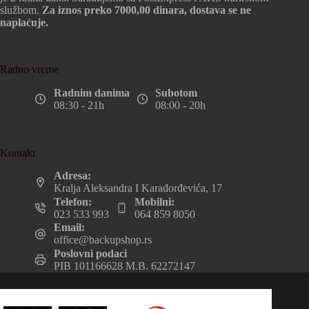
službom.
Za iznos preko 7000,00 dinara, dostava se ne
naplaćuje.
Radno vreme
Radnim danima
Subotom
08:30 - 21h
08:00 - 20h
Kontakt
Adresa:
Kralja Aleksandra I Karađorđevića, 17
Telefon:
Mobilni:
023 533 993
064 859 8050
Email:
office@backupshop.rs
Poslovni podaci
PIB 101166628 M.B. 62272147