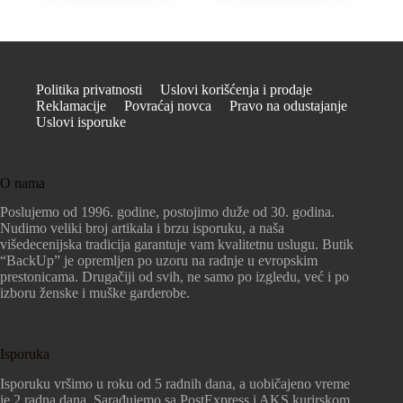
Politika privatnosti
Uslovi korišćenja i prodaje
Reklamacije
Povraćaj novca
Pravo na odustajanje
Uslovi isporuke
O nama
Poslujemo od 1996. godine, postojimo duže od 30. godina.
Nudimo veliki broj artikala i brzu isporuku, a naša
višedecenijska tradicija garantuje vam kvalitetnu uslugu. Butik
“BackUp” je opremljen po uzoru na radnje u evropskim
prestonicama. Drugačiji od svih, ne samo po izgledu, već i po
izboru ženske i muške garderobe.
Isporuka
Isporuku vršimo u roku od 5 radnih dana, a uobičajeno vreme
je 2 radna dana. Sarađujemo sa PostExpress i AKS kurirskom