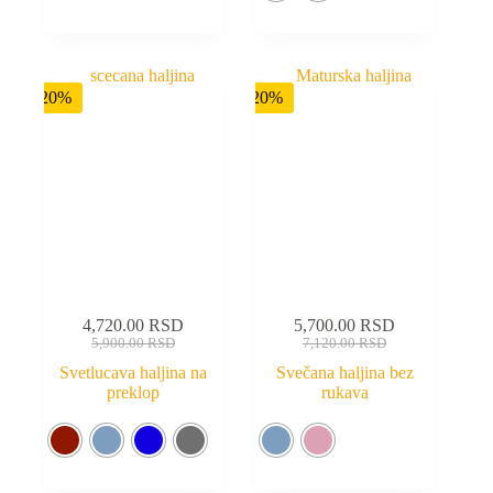
-20%
-20%
4,720.00
RSD
5,700.00
RSD
5,900.00
RSD
7,120.00
RSD
Svetlucava haljina na
Svečana haljina bez
preklop
rukava