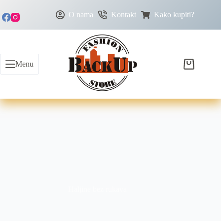
O nama
Kontakt
Kako kupiti?
Menu
Haljine bez rukava