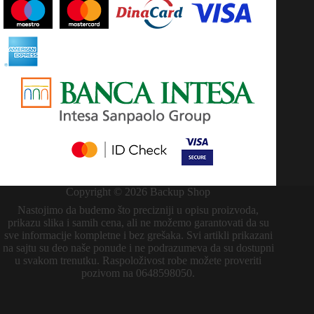
Copyright © 2026 Backup Shop
Nastojimo da budemo što precizniji u opisu proizvoda,
prikazu slika i samih cena, ali ne možemo garantovati da su
sve informacije kompletne i bez grešaka. Svi artikli prikazani
na sajtu su deo naše ponude i ne podrazumeva da su dostupni
u svakom trenutku. Raspoloživost robe možete proveriti
pozivom na 0648598050.