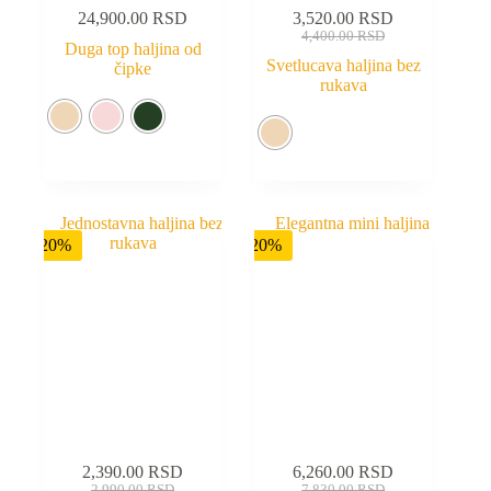
24,900.00
RSD
3,520.00
RSD
4,400.00
RSD
Duga top haljina od
Svetlucava haljina bez
čipke
rukava
-20%
-20%
2,390.00
RSD
6,260.00
RSD
2,990.00
RSD
7,830.00
RSD