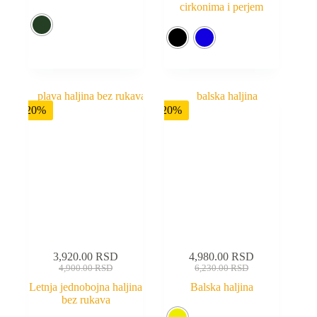
cirkonima i perjem
-20%
-20%
3,920.00
RSD
4,980.00
RSD
4,900.00
RSD
6,230.00
RSD
Letnja jednobojna haljina
Balska haljina
bez rukava