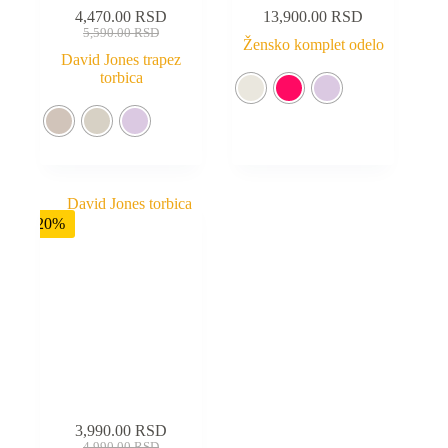
4,470.00
RSD
13,900.00
RSD
5,590.00
RSD
Žensko komplet odelo
David Jones trapez
torbica
-20%
3,990.00
RSD
4,990.00
RSD