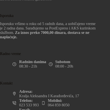
Isporuka
Isporuku vršimo u roku od 5 radnih dana, a uobičajeno vreme
je 2 radna dana. Sarađujemo sa PostExpress i AKS kurirskom
službom.
Za iznos preko 7000,00 dinara, dostava se ne
naplaćuje.
Radno vreme
Radnim danima
Subotom
08:30 - 21h
08:00 - 20h
Kontakt
Adresa:
Kralja Aleksandra I Karađorđevića, 17
Telefon:
Mobilni:
023 533 993
064 859 8050
Email: