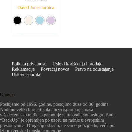
David Jones torbica
Politika privatnosti
Uslovi korišćenja i prodaje
Reklamacije
Povraćaj novca
Pravo na odustajanje
Uslovi isporuke
O nama
Poslujemo od 1996. godine, postojimo duže od 30. godina.
Nudimo veliki broj artikala i brzu isporuku, a naša
višedecenijska tradicija garantuje vam kvalitetnu uslugu. Butik
“BackUp” je opremljen po uzoru na radnje u evropskim
prestonicama. Drugačiji od svih, ne samo po izgledu, već i po
izboru ženske i muške garderobe.