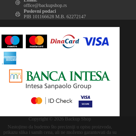
office@backupshop.rs
Poslovni podaci
PIB 101166628 M.B. 62272147
Copyright © 2026 Backup Shop
Nastojimo da budemo što precizniji u opisu proizvoda,
prikazu slika i samih cena, ali ne možemo garantovati da su