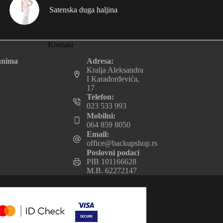
Satenska duga haljina
Kontakt
Adresa:
anima
Kralja Aleksandra
I Karađorđevića,
17
Telefon:
023 533 993
Mobilni:
064 859 8050
Email:
office@backupshop.rs
Poslovni podaci
PIB 101166628
M.B. 62272147