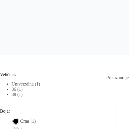
Veličina:
Prikazano je
Univerzalna
(1)
36
(1)
38
(1)
Boja:
Crna
(1)