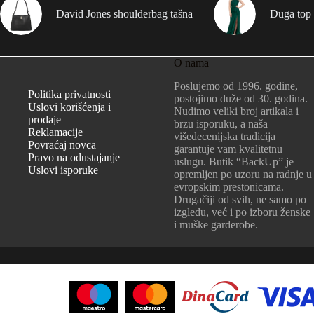
David Jones shoulderbag tašna
Duga top 
O nama
Poslujemo od 1996. godine,
Politika privatnosti
postojimo duže od 30. godina.
Uslovi korišćenja i
Nudimo veliki broj artikala i
prodaje
brzu isporuku, a naša
Reklamacije
višedecenijska tradicija
Povraćaj novca
garantuje vam kvalitetnu
Pravo na odustajanje
uslugu. Butik “BackUp” je
Uslovi isporuke
opremljen po uzoru na radnje u
evropskim prestonicama.
Drugačiji od svih, ne samo po
izgledu, već i po izboru ženske
i muške garderobe.