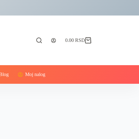
0.00
RSD
Blog
Moj nalog