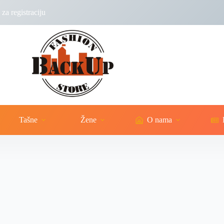
za registraciju
Tašne
Žene
O nama