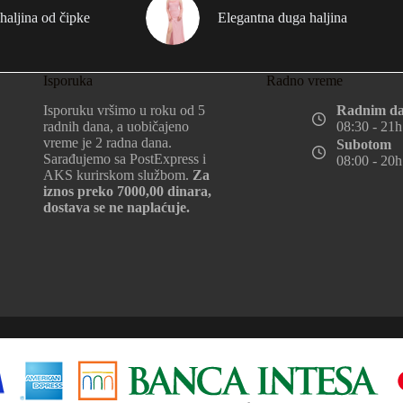
haljina od čipke
Elegantna duga haljina
Isporuka
Radno vreme
Isporuku vršimo u roku od 5
Radnim d
radnih dana, a uobičajeno
08:30 - 21h
vreme je 2 radna dana.
Subotom
Sarađujemo sa PostExpress i
08:00 - 20h
AKS kurirskom službom.
Za
iznos preko 7000,00 dinara,
dostava se ne naplaćuje.