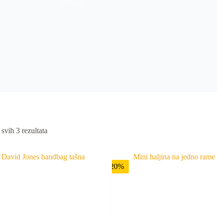
Srebrna
 svih 3 rezultata
-20%