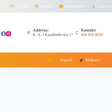
O nama
Kontakt
Kako kupiti?
Uputstvo 
Addresa:
Kontakt:
K. A. I Karađorđevića 17
064 859 8050
Popusti
Muškarci