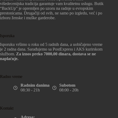
višedecenijska tradicija garantuje vam kvalitetnu uslugu. Butik
“BackUp” je opremljen po uzoru na radnje u evropskim
prestonicama. Drugačiji od svih, ne samo po izgledu, već i po
izboru ženske i muške garderobe.
Isporuka
Isporuku vršimo u roku od 5 radnih dana, a uobičajeno vreme
je 2 radna dana. Sarađujemo sa PostExpress i AKS kurirskom
službom.
Za iznos preko 7000,00 dinara, dostava se ne
naplaćuje.
Radno vreme
Radnim danima
Subotom
08:30 - 21h
08:00 - 20h
Kontakt
Adresa: