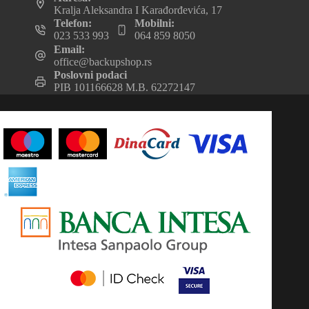
Kralja Aleksandra I Karađorđevića, 17
Telefon:
Mobilni:
023 533 993
064 859 8050
Email:
office@backupshop.rs
Poslovni podaci
PIB 101166628 M.B. 62272147