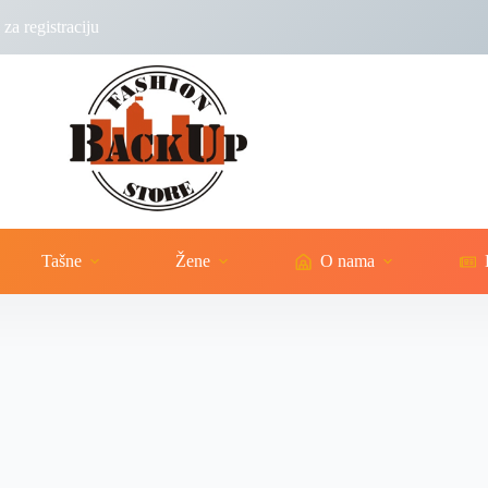
za registraciju
Tašne
Žene
O nama