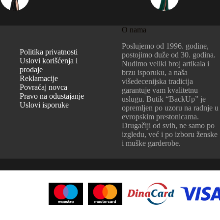
O nama
Poslujemo od 1996. godine,
Politika privatnosti
postojimo duže od 30. godina.
Uslovi korišćenja i
Nudimo veliki broj artikala i
prodaje
brzu isporuku, a naša
Reklamacije
višedecenijska tradicija
Povraćaj novca
garantuje vam kvalitetnu
Pravo na odustajanje
uslugu. Butik “BackUp” je
Uslovi isporuke
opremljen po uzoru na radnje u
evropskim prestonicama.
Drugačiji od svih, ne samo po
izgledu, već i po izboru ženske
i muške garderobe.