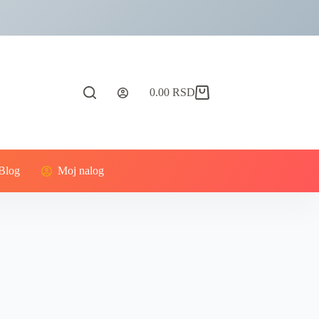
0.00
RSD
Blog
Moj nalog