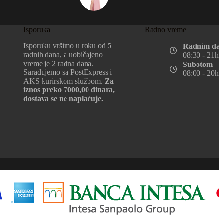
Isporuka
Radno vreme
Isporuku vršimo u roku od 5
Radnim d
radnih dana, a uobičajeno
08:30 - 21h
vreme je 2 radna dana.
Subotom
Sarađujemo sa PostExpress i
08:00 - 20h
AKS kurirskom službom.
Za
iznos preko 7000,00 dinara,
dostava se ne naplaćuje.