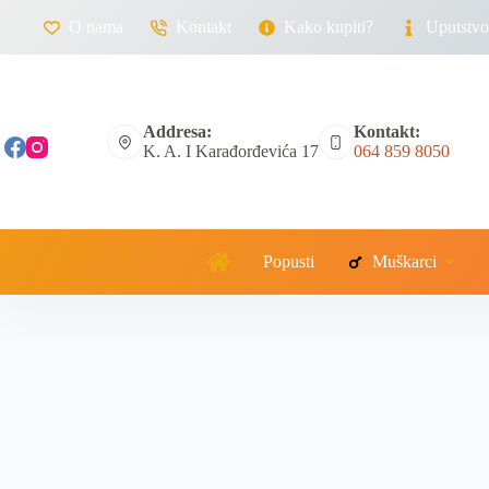
O nama
Kontakt
Kako kupiti?
Uputstvo 
Addresa:
Kontakt:
K. A. I Karađorđevića 17
064 859 8050
Popusti
Muškarci