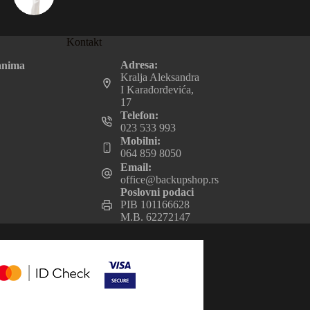
Kontakt
Adresa:
anima
Kralja Aleksandra
I Karađorđevića,
17
Telefon:
023 533 993
Mobilni:
064 859 8050
Email:
office@backupshop.rs
Poslovni podaci
PIB 101166628
M.B. 62272147