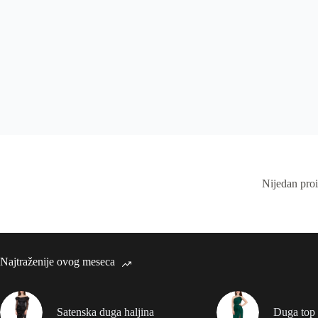
Nijedan pro
Najtraženije ovog meseca
Satenska duga haljina
Duga top 