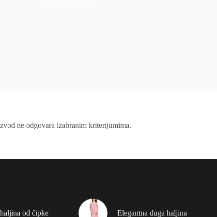
Axel casual torba
izvod ne odgovara izabranim kriterijumima.
haljina od čipke
Elegantna duga haljina