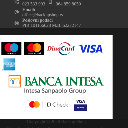
023 533 993
064 859 8050
Email:
office@backupshop.rs
Poslovni podaci
PIB 101166628 M.B. 62272147
Copyright © 2026 Backup Shop