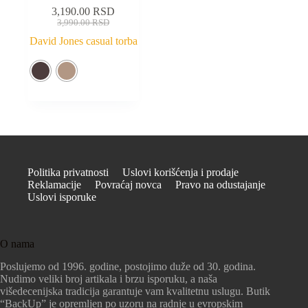
3,190.00
RSD
3,990.00
RSD
David Jones casual torba
Politika privatnosti
Uslovi korišćenja i prodaje
Reklamacije
Povraćaj novca
Pravo na odustajanje
Uslovi isporuke
O nama
Poslujemo od 1996. godine, postojimo duže od 30. godina.
Nudimo veliki broj artikala i brzu isporuku, a naša
višedecenijska tradicija garantuje vam kvalitetnu uslugu. Butik
“BackUp” je opremljen po uzoru na radnje u evropskim