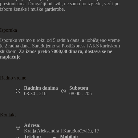
prestonicama. Drugačiji od svih, ne samo po izgledu, već i po
izboru ženske i muške garderobe.
Isporuka
Isporuku vršimo u roku od 5 radnih dana, a uobičajeno vreme
je 2 radna dana. Sarađujemo sa PostExpress i AKS kurirskom
službom.
Za iznos preko 7000,00 dinara, dostava se ne
naplaćuje.
Radno vreme
Radnim danima
Subotom
08:30 - 21h
08:00 - 20h
Kontakt
Adresa:
Kralja Aleksandra I Karađorđevića, 17
Telefon:
Mobilni: