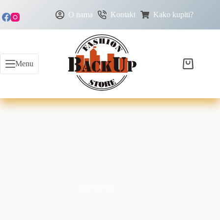
O nama
Kontakt
Kako kupiti?
Menu
casual torba