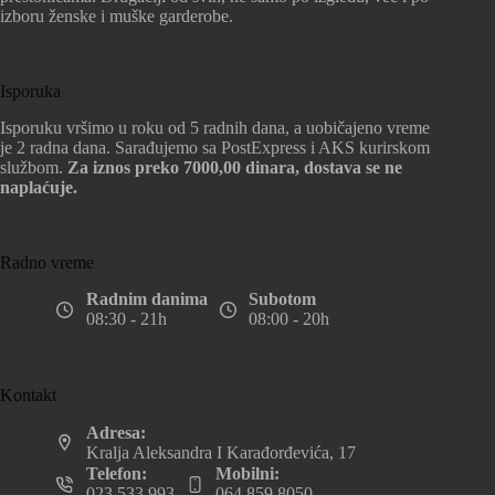
izboru ženske i muške garderobe.
Isporuka
Isporuku vršimo u roku od 5 radnih dana, a uobičajeno vreme
je 2 radna dana. Sarađujemo sa PostExpress i AKS kurirskom
službom.
Za iznos preko 7000,00 dinara, dostava se ne
naplaćuje.
Radno vreme
Radnim danima
Subotom
08:30 - 21h
08:00 - 20h
Kontakt
Adresa:
Kralja Aleksandra I Karađorđevića, 17
Telefon:
Mobilni:
023 533 993
064 859 8050