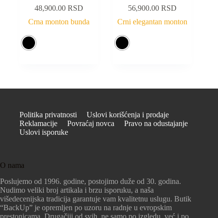
48,900.00
RSD
56,900.00
RSD
Crna monton bunda
Crni elegantan monton
Politika privatnosti
Uslovi korišćenja i prodaje
Reklamacije
Povraćaj novca
Pravo na odustajanje
Uslovi isporuke
O nama
Poslujemo od 1996. godine, postojimo duže od 30. godina.
Nudimo veliki broj artikala i brzu isporuku, a naša
višedecenijska tradicija garantuje vam kvalitetnu uslugu. Butik
“BackUp” je opremljen po uzoru na radnje u evropskim
prestonicama. Drugačiji od svih, ne samo po izgledu, već i po