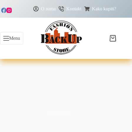
O nama
Kontakt
Kako kupiti?
Menu
crni monton