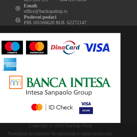
Email:
office@backupshop.rs
Poslovni podaci
PIB 101166628 M.B. 62272147
Copyright © 2026 Backup Shop
Nastojimo da budemo što precizniji u opisu proizvoda,