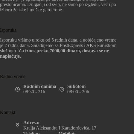
prestonicama. Drugačiji od svih, ne samo po izgledu, već i po
izboru ženske i muške garderobe.
Isporuka
Isporuku vršimo u roku od 5 radnih dana, a uobičajeno vreme
je 2 radna dana. Sarađujemo sa PostExpress i AKS kurirskom
službom.
Za iznos preko 7000,00 dinara, dostava se ne
naplaćuje.
Radno vreme
Radnim danima
Subotom
08:30 - 21h
08:00 - 20h
Kontakt
Adresa:
Kralja Aleksandra I Karađorđevića, 17
Telefon:
Mobilni: