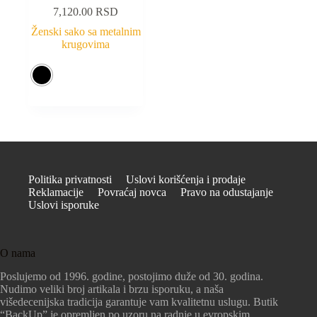
7,120.00
RSD
Ženski sako sa metalnim
krugovima
Politika privatnosti
Uslovi korišćenja i prodaje
Reklamacije
Povraćaj novca
Pravo na odustajanje
Uslovi isporuke
O nama
Poslujemo od 1996. godine, postojimo duže od 30. godina.
Nudimo veliki broj artikala i brzu isporuku, a naša
višedecenijska tradicija garantuje vam kvalitetnu uslugu. Butik
“BackUp” je opremljen po uzoru na radnje u evropskim