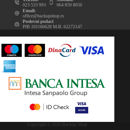
023 533 993
064 859 8050
Email:
office@backupshop.rs
Poslovni podaci
PIB 101166628 M.B. 62272147
Copyright © 2026 Backup Shop