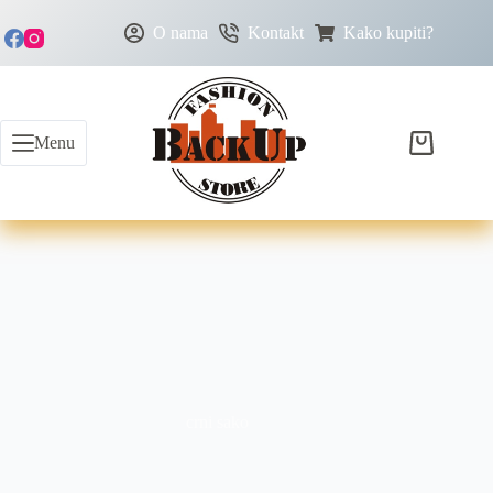
O nama
Kontakt
Kako kupiti?
Menu
crni sako