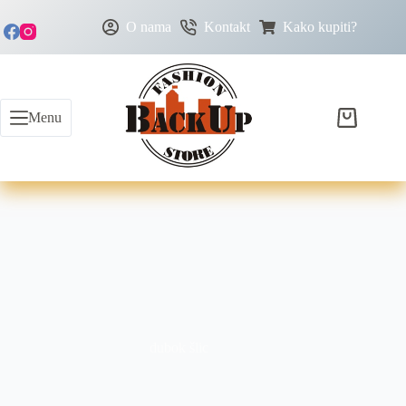
O nama
Kontakt
Kako kupiti?
Menu
dubok šlic