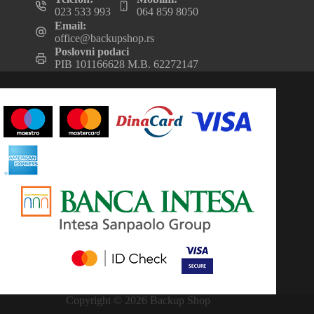
023 533 993
064 859 8050
Email:
office@backupshop.rs
Poslovni podaci
PIB 101166628 M.B. 62272147
Copyright © 2026 Backup Shop