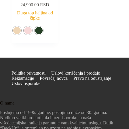
24,900.00
RSD
Duga top haljina od
čipke
Politika privatnosti
Uslovi korišćenja i prodaje
Reklamacije
Povraćaj novca
Pravo na odustajanje
Uslovi isporuke
O nama
Poslujemo od 1996. godine, postojimo duže od 30. godina.
Nudimo veliki broj artikala i brzu isporuku, a naša
višedecenijska tradicija garantuje vam kvalitetnu uslugu. Butik
“BackUp” je opremljen po uzoru na radnje u evropskim