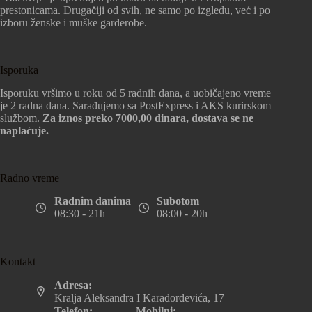
prestonicama. Drugačiji od svih, ne samo po izgledu, već i po
izboru ženske i muške garderobe.
Isporuka
Isporuku vršimo u roku od 5 radnih dana, a uobičajeno vreme
je 2 radna dana. Sarađujemo sa PostExpress i AKS kurirskom
službom.
Za iznos preko 7000,00 dinara, dostava se ne
naplaćuje.
Radno vreme
Radnim danima
Subotom
08:30 - 21h
08:00 - 20h
Kontakt
Adresa:
Kralja Aleksandra I Karađorđevića, 17
Telefon:
Mobilni: