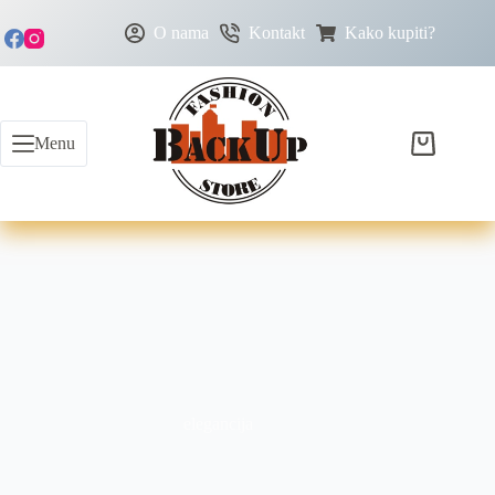
O nama
Kontakt
Kako kupiti?
Menu
elegancija