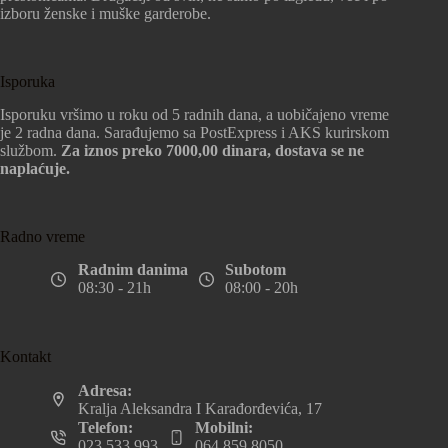
izboru ženske i muške garderobe.
Isporuka
Isporuku vršimo u roku od 5 radnih dana, a uobičajeno vreme
je 2 radna dana. Sarađujemo sa PostExpress i AKS kurirskom
službom.
Za iznos preko 7000,00 dinara, dostava se ne
naplaćuje.
Radno vreme
Radnim danima
Subotom
08:30 - 21h
08:00 - 20h
Kontakt
Adresa:
Kralja Aleksandra I Karađorđevića, 17
Telefon:
Mobilni:
023 533 993
064 859 8050