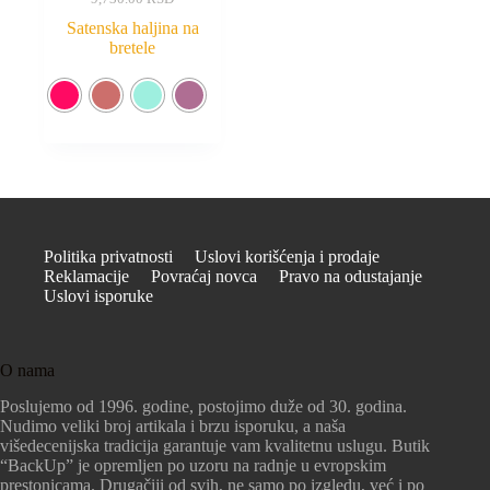
Satenska haljina na
bretele
Politika privatnosti
Uslovi korišćenja i prodaje
Reklamacije
Povraćaj novca
Pravo na odustajanje
Uslovi isporuke
O nama
Poslujemo od 1996. godine, postojimo duže od 30. godina.
Nudimo veliki broj artikala i brzu isporuku, a naša
višedecenijska tradicija garantuje vam kvalitetnu uslugu. Butik
“BackUp” je opremljen po uzoru na radnje u evropskim
prestonicama. Drugačiji od svih, ne samo po izgledu, već i po