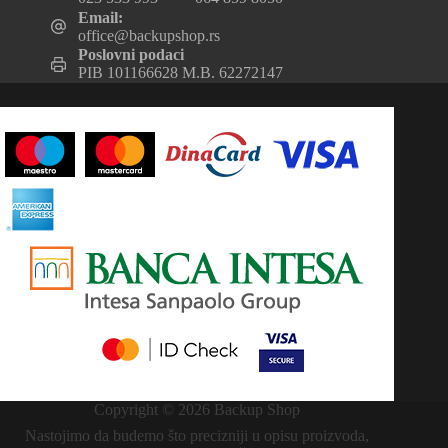
Email:
office@backupshop.rs
Poslovni podaci
PIB 101166628 M.B. 62272147
Copyright © 2026 Backup Shop
Nastojimo da budemo što precizniji u opisu proizvoda,