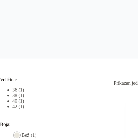
Veličina:
Prikazan jed
36
(1)
38
(1)
40
(1)
42
(1)
Boja:
Bež
(1)