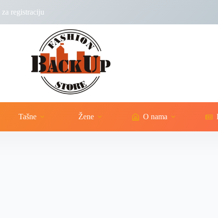
za registraciju
Tašne
Žene
O nama