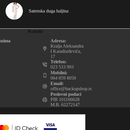
Satenska duga haljina
Kontakt
Adresa:
anima
Kralja Aleksandra
I Karađorđevića,
17
Telefon:
023 533 993
Mobilni:
064 859 8050
Email:
office@backupshop.rs
Poslovni podaci
PIB 101166628
M.B. 62272147