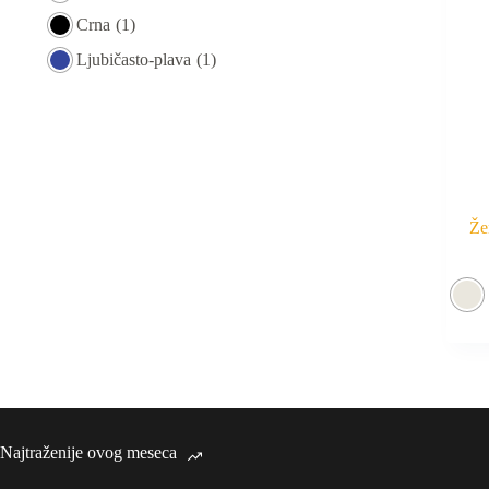
Crna
(1)
Ljubičasto-plava
(1)
Že
Najtraženije ovog meseca