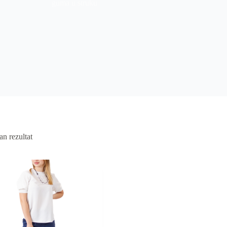
guma u struku
an rezultat