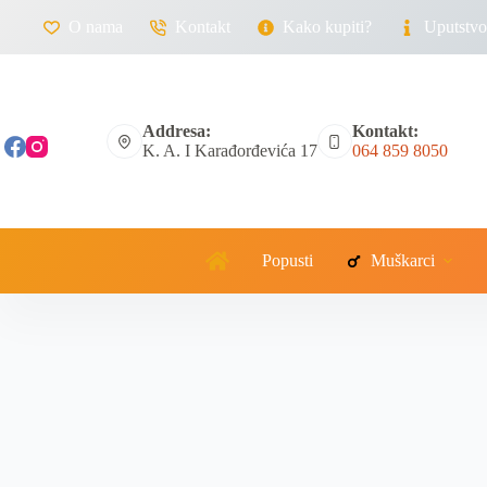
O nama
Kontakt
Kako kupiti?
Uputstvo 
Addresa:
Kontakt:
K. A. I Karađorđevića 17
064 859 8050
Popusti
Muškarci