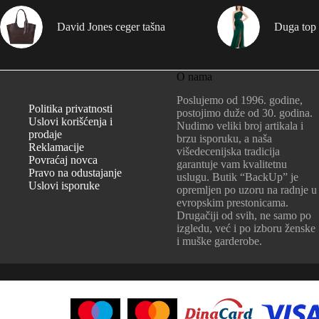
David Jones ceger tašna
Duga top 
O nama
Poslujemo od 1996. godine,
Politika privatnosti
postojimo duže od 30. godina.
Uslovi korišćenja i
Nudimo veliki broj artikala i
prodaje
brzu isporuku, a naša
Reklamacije
višedecenijska tradicija
Povraćaj novca
garantuje vam kvalitetnu
Pravo na odustajanje
uslugu. Butik “BackUp” je
Uslovi isporuke
opremljen po uzoru na radnje u
evropskim prestonicama.
Drugačiji od svih, ne samo po
izgledu, već i po izboru ženske
i muške garderobe.