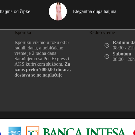
haljina od čipke
Elegantna duga haljina
Isporuka
Radno vreme
Isporuku vršimo u roku od 5
Radnim d
radnih dana, a uobičajeno
08:30 - 21h
vreme je 2 radna dana.
Subotom
Sarađujemo sa PostExpress i
08:00 - 20h
AKS kurirskom službom.
Za
iznos preko 7000,00 dinara,
dostava se ne naplaćuje.