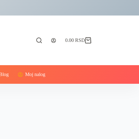
0.00
RSD
Blog
Moj nalog