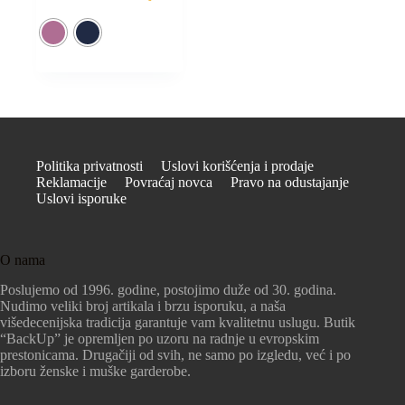
Politika privatnosti
Uslovi korišćenja i prodaje
Reklamacije
Povraćaj novca
Pravo na odustajanje
Uslovi isporuke
O nama
Poslujemo od 1996. godine, postojimo duže od 30. godina.
Nudimo veliki broj artikala i brzu isporuku, a naša
višedecenijska tradicija garantuje vam kvalitetnu uslugu. Butik
“BackUp” je opremljen po uzoru na radnje u evropskim
prestonicama. Drugačiji od svih, ne samo po izgledu, već i po
izboru ženske i muške garderobe.