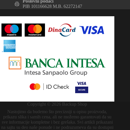
Poslovni podaci
PIB 101166628 M.B. 62272147
Copyright © 2026 Backup Shop
Nastojimo da budemo što precizniji u opisu proizvoda,
prikazu slika i samih cena, ali ne možemo garantovati da su
sve informacije kompletne i bez grešaka. Svi artikli prikazani
na sajtu su deo naše ponude i ne podrazumeva da su dostupni