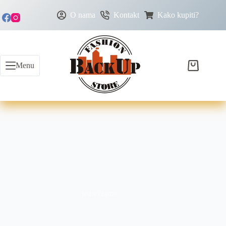
O nama
Kontakt
Kako kupiti?
Menu
jedno rame