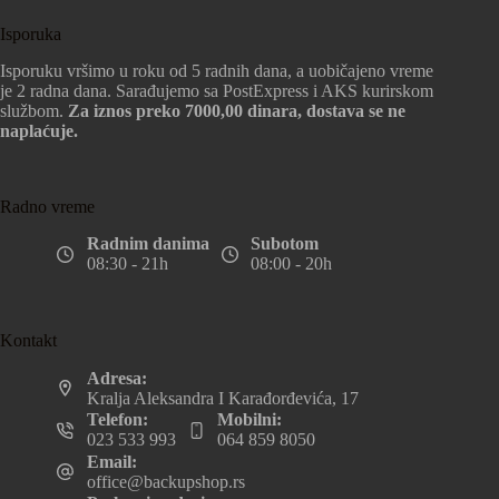
Isporuka
Isporuku vršimo u roku od 5 radnih dana, a uobičajeno vreme
je 2 radna dana. Sarađujemo sa PostExpress i AKS kurirskom
službom.
Za iznos preko 7000,00 dinara, dostava se ne
naplaćuje.
Radno vreme
Radnim danima
Subotom
08:30 - 21h
08:00 - 20h
Kontakt
Adresa:
Kralja Aleksandra I Karađorđevića, 17
Telefon:
Mobilni:
023 533 993
064 859 8050
Email:
office@backupshop.rs