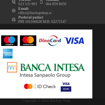
023 533 993
064 859 8050
Email:
office@backupshop.rs
Poslovni podaci
PIB 101166628 M.B. 62272147
Copyright © 2026 Backup Shop