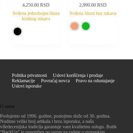
4,250.00
RSD
2,990.00
RSD
Svilena jednobojna bluza
Svilena bluza bez rukava
kratkog rukava
Politika privatnosti
Uslovi korišćenja i prodaje
Reklamacije
Povraćaj novca
Pravo na odustajanje
Uslovi isporuke
O nama
Poslujemo od 1996. godine, postojimo duže od 30. godina.
Nudimo veliki broj artikala i brzu isporuku, a naša
višedecenijska tradicija garantuje vam kvalitetnu uslugu. Butik
“BackUp” je opremljen po uzoru na radnje u evropskim