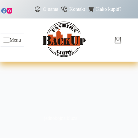
O nama
Kontakt
Kako kupiti?
Menu
jednobojna bluza