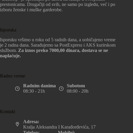
prestonicama. Drugačiji od svih, ne samo po izgledu, već i po
izboru ženske i muške garderobe.
Isporuka
Isporuku vršimo u roku od 5 radnih dana, a uobičajeno vreme
je 2 radna dana. Sarađujemo sa PostExpress i AKS kurirskom
službom.
Za iznos preko 7000,00 dinara, dostava se ne
naplaćuje.
Radno vreme
Radnim danima
Subotom
08:30 - 21h
08:00 - 20h
Kontakt
Adresa:
Kralja Aleksandra I Karađorđevića, 17
Telefon:
Mobilni: