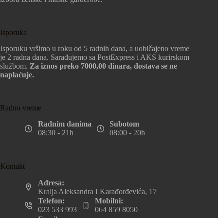
Isporuka
Isporuku vršimo u roku od 5 radnih dana, a uobičajeno vreme
je 2 radna dana. Sarađujemo sa PostExpress i AKS kurirskom
službom.
Za iznos preko 7000,00 dinara, dostava se ne
naplaćuje.
Radno vreme
Radnim danima
Subotom
08:30 - 21h
08:00 - 20h
Kontakt
Adresa:
Kralja Aleksandra I Karađorđevića, 17
Telefon:
Mobilni:
023 533 993
064 859 8050