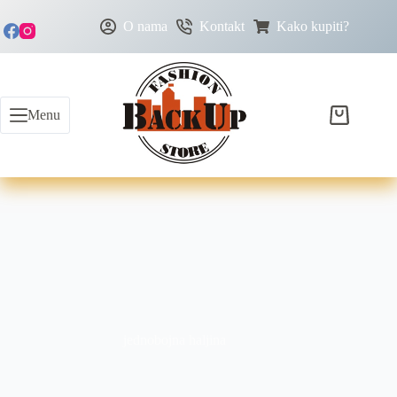
O nama
Kontakt
Kako kupiti?
Menu
jednobojna haljina