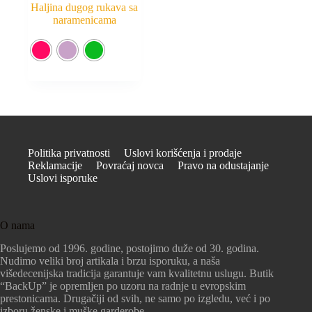
Haljina dugog rukava sa
naramenicama
Politika privatnosti
Uslovi korišćenja i prodaje
Reklamacije
Povraćaj novca
Pravo na odustajanje
Uslovi isporuke
O nama
Poslujemo od 1996. godine, postojimo duže od 30. godina.
Nudimo veliki broj artikala i brzu isporuku, a naša
višedecenijska tradicija garantuje vam kvalitetnu uslugu. Butik
“BackUp” je opremljen po uzoru na radnje u evropskim
prestonicama. Drugačiji od svih, ne samo po izgledu, već i po
izboru ženske i muške garderobe.