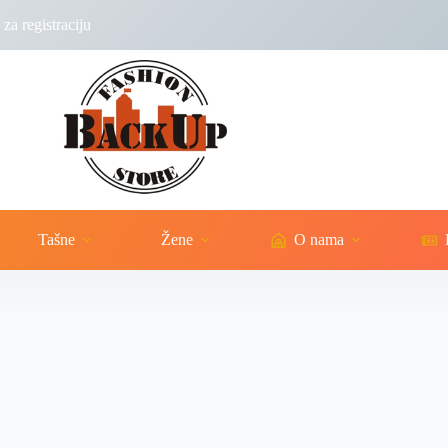
za registraciju
Tašne
Žene
O nama