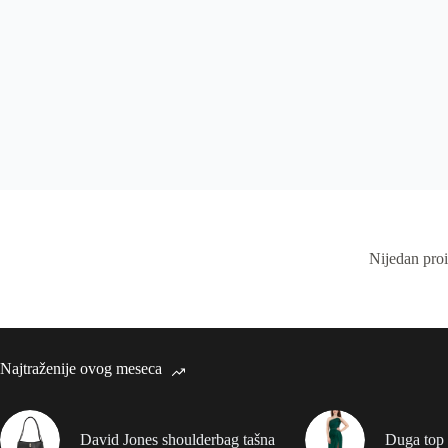
Nijedan pro
Najtraženije ovog meseca
David Jones shoulderbag tašna
Duga top 