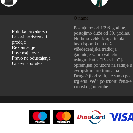
O nama
Poslujemo od 1996. godine,
Politika privatnosti
postojimo duže od 30. godina.
Uslovi korišćenja i
Nudimo veliki broj artikala i
prodaje
brzu isporuku, a naša
Reklamacije
višedecenijska tradicija
Povraćaj novca
garantuje vam kvalitetnu
Pravo na odustajanje
uslugu. Butik “BackUp” je
Uslovi isporuke
opremljen po uzoru na radnje u
evropskim prestonicama.
Drugačiji od svih, ne samo po
izgledu, već i po izboru ženske
i muške garderobe.