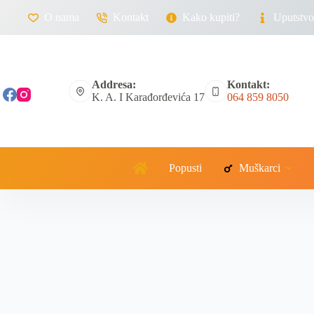
O nama
Kontakt
Kako kupiti?
Uputstvo 
Addresa:
Kontakt:
K. A. I Karađorđevića 17
064 859 8050
Popusti
Muškarci