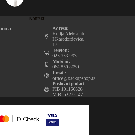
Kontakt
Adresa:
anima
Kralja Aleksandra
I Karađorđevića,
17
Telefon:
023 533 993
Mobilni:
064 859 8050
Email:
office@backupshop.rs
Poslovni podaci
PIB 101166628
M.B. 62272147