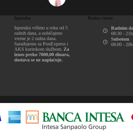
Isporuka
Radno vreme
Isporuku vršimo u roku od 5
Radnim d
radnih dana, a uobičajeno
08:30 - 21h
vreme je 2 radna dana.
Subotom
Sarađujemo sa PostExpress i
08:00 - 20h
AKS kurirskom službom.
Za
iznos preko 7000,00 dinara,
dostava se ne naplaćuje.