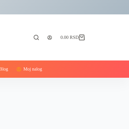
0.00
RSD
Blog
Moj nalog