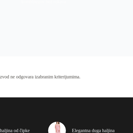
kombinezov bez rukava
izvod ne odgovara izabranim kriterijumima.
haljina od čipke
Elegantna duga haljina