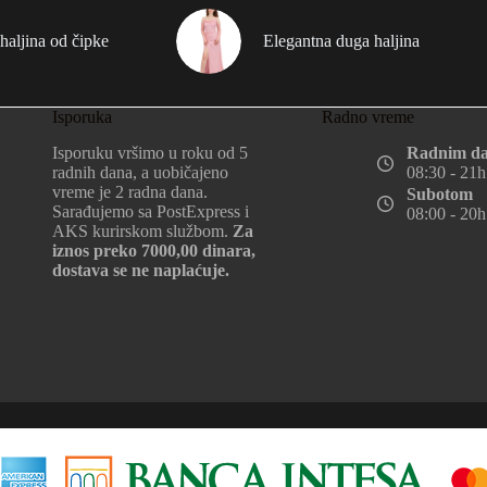
haljina od čipke
Elegantna duga haljina
Isporuka
Radno vreme
Isporuku vršimo u roku od 5
Radnim d
radnih dana, a uobičajeno
08:30 - 21h
vreme je 2 radna dana.
Subotom
Sarađujemo sa PostExpress i
08:00 - 20h
AKS kurirskom službom.
Za
iznos preko 7000,00 dinara,
dostava se ne naplaćuje.