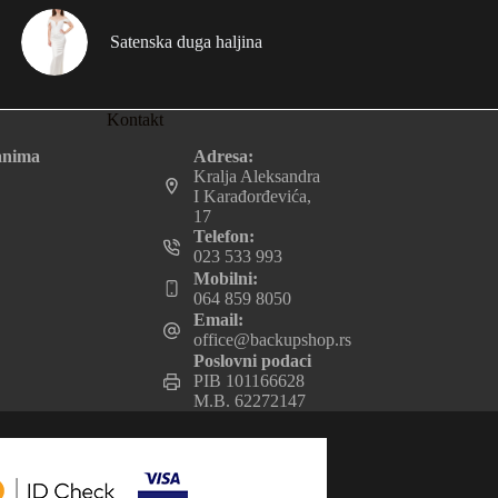
Satenska duga haljina
Kontakt
Adresa:
anima
Kralja Aleksandra
I Karađorđevića,
17
Telefon:
023 533 993
Mobilni:
064 859 8050
Email:
office@backupshop.rs
Poslovni podaci
PIB 101166628
M.B. 62272147