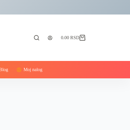
0.00
RSD
Blog
Moj nalog