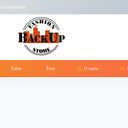
za registraciju
Tašne
Žene
O nama