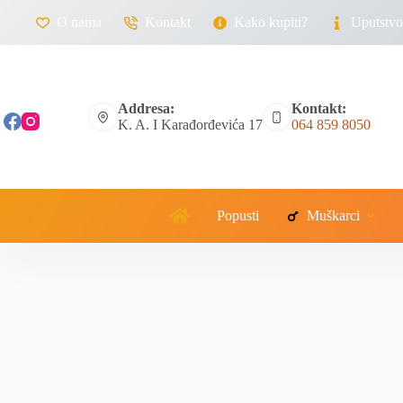
O nama
Kontakt
Kako kupiti?
Uputstvo 
Addresa:
Kontakt:
K. A. I Karađorđevića 17
064 859 8050
Popusti
Muškarci