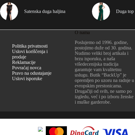
Satenska duga haljina
Duga top 
O nama
Poslujemo od 1996. godine,
Politika privatnosti
postojimo duže od 30. godina.
Uslovi korišćenja i
Nudimo veliki broj artikala i
prodaje
brzu isporuku, a naša
Reklamacije
višedecenijska tradicija
Povraćaj novca
garantuje vam kvalitetnu
Pravo na odustajanje
uslugu. Butik “BackUp” je
Uslovi isporuke
opremljen po uzoru na radnje u
evropskim prestonicama.
Drugačiji od svih, ne samo po
izgledu, već i po izboru ženske
i muške garderobe.