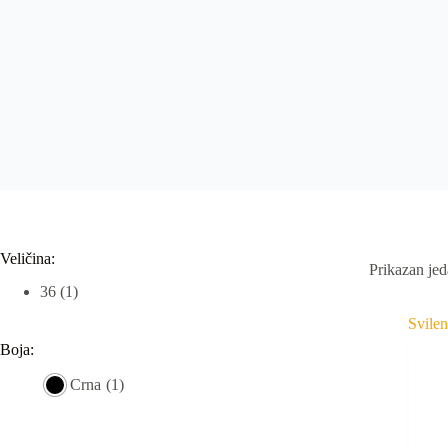
Veličina:
Prikazan jed
36
(1)
Boja:
Crna
(1)