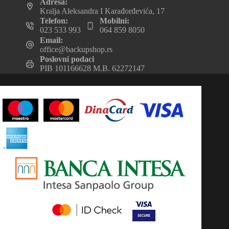
Adresa:
Kralja Aleksandra I Karađorđevića, 17
Telefon:
Mobilni:
023 533 993
064 859 8050
Email:
office@backupshop.rs
Poslovni podaci
PIB 101166628 M.B. 62272147