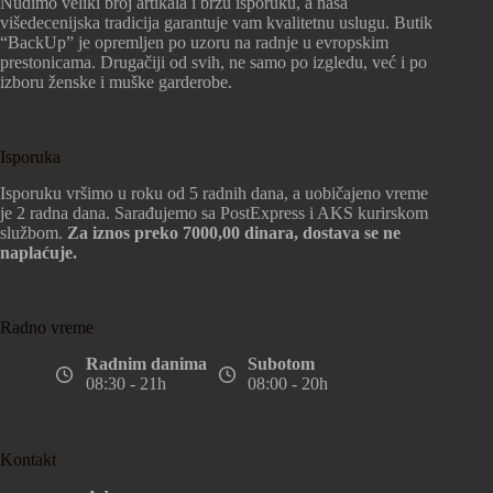
Nudimo veliki broj artikala i brzu isporuku, a naša
višedecenijska tradicija garantuje vam kvalitetnu uslugu. Butik
“BackUp” je opremljen po uzoru na radnje u evropskim
prestonicama. Drugačiji od svih, ne samo po izgledu, već i po
izboru ženske i muške garderobe.
Isporuka
Isporuku vršimo u roku od 5 radnih dana, a uobičajeno vreme
je 2 radna dana. Sarađujemo sa PostExpress i AKS kurirskom
službom.
Za iznos preko 7000,00 dinara, dostava se ne
naplaćuje.
Radno vreme
Radnim danima
Subotom
08:30 - 21h
08:00 - 20h
Kontakt