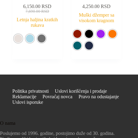
6,150.00
RSD
4,250.00
RSD
7,690.00
RSD
Muški džemper sa
Letnja haljina kratkih
visokom kragnom
rukava
Politika privatnosti
Uslovi korišćenja i prodaje
Reklamacije
Povraćaj novca
Pravo na odustajanje
Uslovi isporuke
O nama
Poslujemo od 1996. godine, postojimo duže od 30. godina.