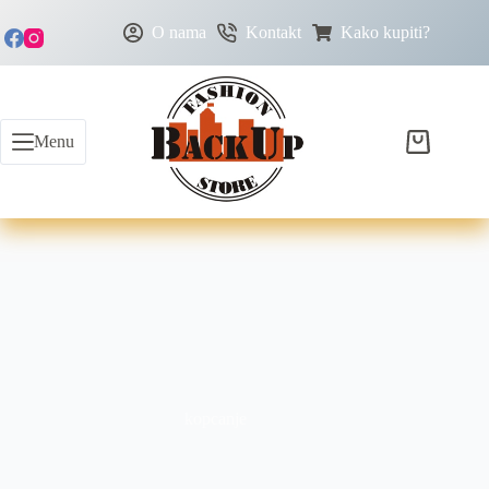
O nama
Kontakt
Kako kupiti?
Menu
kopcanje