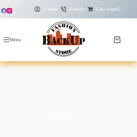
O nama
Kontakt
Kako kupiti?
Menu
letnja majica