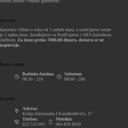
izboru ženske i muške garderobe.
Isporuka
Isporuku vršimo u roku od 5 radnih dana, a uobičajeno vreme
je 2 radna dana. Sarađujemo sa PostExpress i AKS kurirskom
službom.
Za iznos preko 7000,00 dinara, dostava se ne
naplaćuje.
Radno vreme
Radnim danima
Subotom
08:30 - 21h
08:00 - 20h
Kontakt
Adresa:
Kralja Aleksandra I Karađorđevića, 17
Telefon:
Mobilni:
023 533 993
064 859 8050