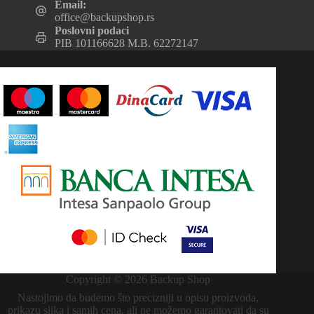
Email:
office@backupshop.rs
Poslovni podaci
PIB 101166628 M.B. 62272147
Copyright © 2026 Backup Shop
Nastojimo da budemo što precizniji u opisu proizvoda,
prikazu slika i samih cena, ali ne možemo garantovati da su