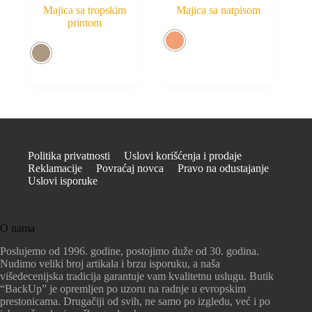
Majica sa tropskim
Majica sa natpisom
printom
Politika privatnosti
Uslovi korišćenja i prodaje
Reklamacije
Povraćaj novca
Pravo na odustajanje
Uslovi isporuke
O nama
Poslujemo od 1996. godine, postojimo duže od 30. godina.
Nudimo veliki broj artikala i brzu isporuku, a naša
višedecenijska tradicija garantuje vam kvalitetnu uslugu. Butik
“BackUp” je opremljen po uzoru na radnje u evropskim
prestonicama. Drugačiji od svih, ne samo po izgledu, već i po