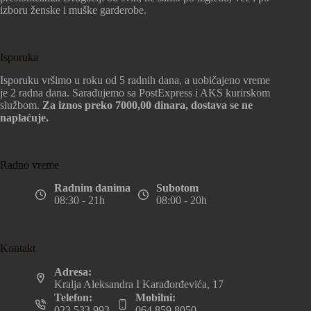
izboru ženske i muške garderobe.
Isporuka
Isporuku vršimo u roku od 5 radnih dana, a uobičajeno vreme
je 2 radna dana. Sarađujemo sa PostExpress i AKS kurirskom
službom.
Za iznos preko 7000,00 dinara, dostava se ne
naplaćuje.
Radno vreme
Radnim danima
Subotom
08:30 - 21h
08:00 - 20h
Kontakt
Adresa:
Kralja Aleksandra I Karađorđevića, 17
Telefon:
Mobilni:
023 533 993
064 859 8050