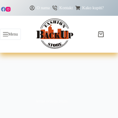
O nama
Kontakt
Kako kupiti?
Menu
letnja svilena bluza