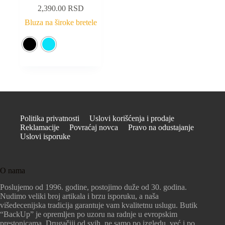
2,390.00
RSD
Bluza na široke bretele
Politika privatnosti
Uslovi korišćenja i prodaje
Reklamacije
Povraćaj novca
Pravo na odustajanje
Uslovi isporuke
O nama
Poslujemo od 1996. godine, postojimo duže od 30. godina.
Nudimo veliki broj artikala i brzu isporuku, a naša
višedecenijska tradicija garantuje vam kvalitetnu uslugu. Butik
“BackUp” je opremljen po uzoru na radnje u evropskim
prestonicama. Drugačiji od svih, ne samo po izgledu, već i po