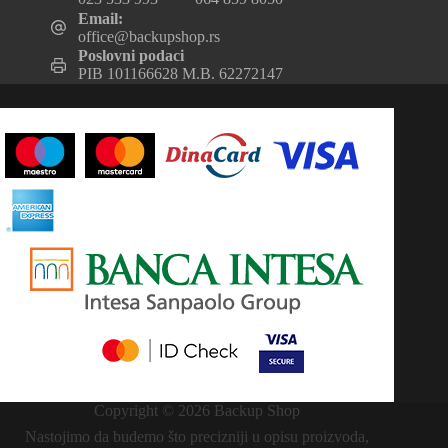
Email:
office@backupshop.rs
Poslovni podaci
PIB 101166628 M.B. 62272147
Copyright © 2026 Backup Shop
Nastojimo da budemo što precizniji u opisu proizvoda,