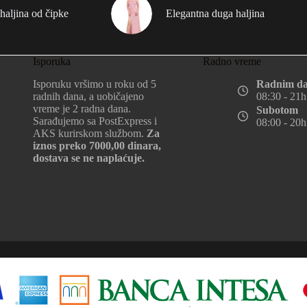
haljina od čipke
Elegantna duga haljina
Isporuka
Radno vreme
Isporuku vršimo u roku od 5
Radnim d
radnih dana, a uobičajeno
08:30 - 21h
vreme je 2 radna dana.
Subotom
Sarađujemo sa PostExpress i
08:00 - 20h
AKS kurirskom službom.
Za
iznos preko 7000,00 dinara,
dostava se ne naplaćuje.