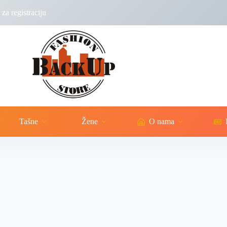
za registraciju
Tašne
Žene
O nama