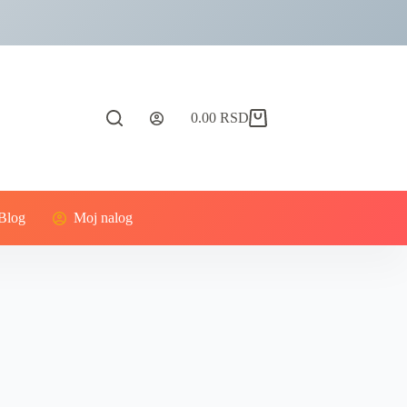
0.00
RSD
Blog
Moj nalog