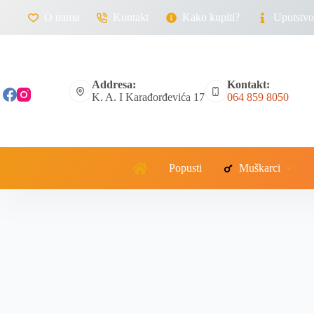
O nama
Kontakt
Kako kupiti?
Uputstvo 
Addresa:
Kontakt:
K. A. I Karađorđevića 17
064 859 8050
Popusti
Muškarci