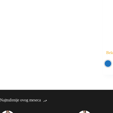
Bela
Najtraženije ovog meseca