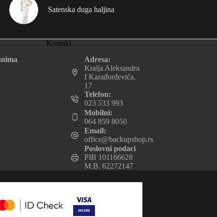
Satenska duga haljina
Kontakt
Adresa:
anima
Kralja Aleksandra
I Karađorđevića,
17
Telefon:
023 533 993
Mobilni:
064 859 8050
Email:
office@backupshop.rs
Poslovni podaci
PIB 101166628
M.B. 62272147