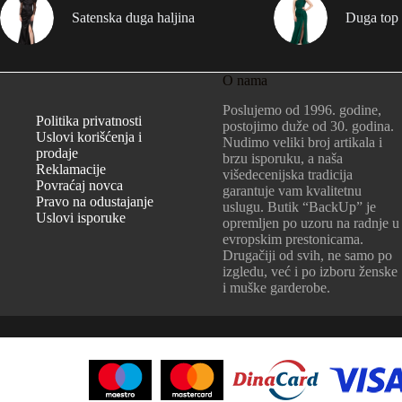
Satenska duga haljina
Duga top 
O nama
Poslujemo od 1996. godine,
Politika privatnosti
postojimo duže od 30. godina.
Uslovi korišćenja i
Nudimo veliki broj artikala i
prodaje
brzu isporuku, a naša
Reklamacije
višedecenijska tradicija
Povraćaj novca
garantuje vam kvalitetnu
Pravo na odustajanje
uslugu. Butik “BackUp” je
Uslovi isporuke
opremljen po uzoru na radnje u
evropskim prestonicama.
Drugačiji od svih, ne samo po
izgledu, već i po izboru ženske
i muške garderobe.