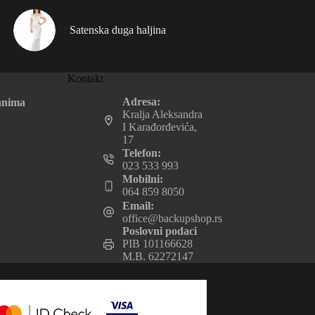
Satenska duga haljina
Kontakt
Adresa:
anima
Kralja Aleksandra
I Karađorđevića,
17
Telefon:
023 533 993
Mobilni:
064 859 8050
Email:
office@backupshop.rs
Poslovni podaci
PIB 101166628
M.B. 62272147