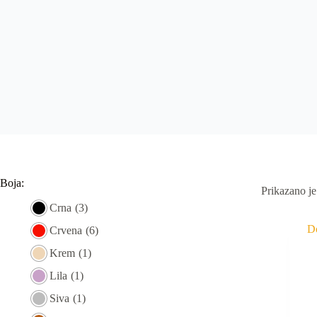
Boja:
Prikazano je
Crna
(3)
Crvena
(6)
Krem
(1)
Lila
(1)
Siva
(1)