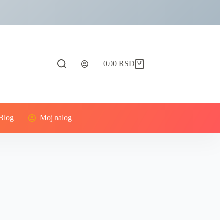
0.00
RSD
Blog
Moj nalog