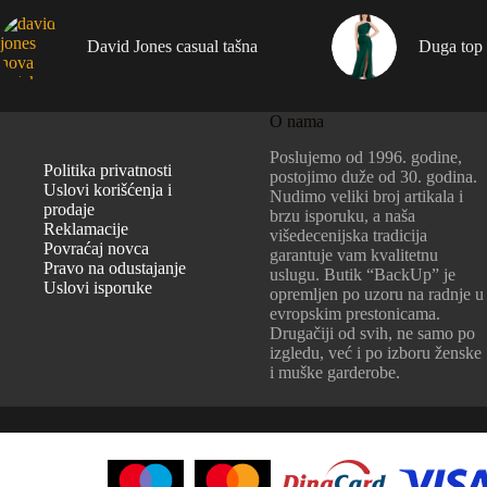
David Jones casual tašna
Duga top 
O nama
Poslujemo od 1996. godine,
Politika privatnosti
postojimo duže od 30. godina.
Uslovi korišćenja i
Nudimo veliki broj artikala i
prodaje
brzu isporuku, a naša
Reklamacije
višedecenijska tradicija
Povraćaj novca
garantuje vam kvalitetnu
Pravo na odustajanje
uslugu. Butik “BackUp” je
Uslovi isporuke
opremljen po uzoru na radnje u
evropskim prestonicama.
Drugačiji od svih, ne samo po
izgledu, već i po izboru ženske
i muške garderobe.