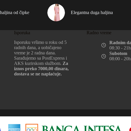
haljina od čipke
Elegantna duga haljina
Isporuka
Radno vreme
Isporuku vršimo u roku od 5
Radnim d
radnih dana, a uobičajeno
08:30 - 21h
vreme je 2 radna dana.
Subotom
Sarađujemo sa PostExpress i
08:00 - 20h
AKS kurirskom službom.
Za
iznos preko 7000,00 dinara,
dostava se ne naplaćuje.