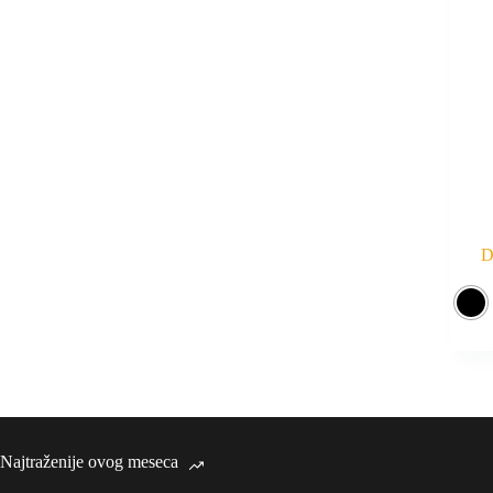
D
Najtraženije ovog meseca