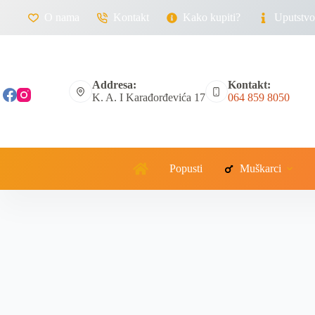
O nama
Kontakt
Kako kupiti?
Uputstvo 
Addresa:
Kontakt:
K. A. I Karađorđevića 17
064 859 8050
Popusti
Muškarci