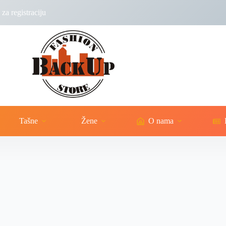
za registraciju
Tašne
Žene
O nama