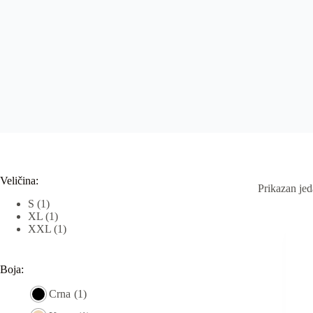
Veličina:
Prikazan jed
S
(1)
XL
(1)
XXL
(1)
Boja:
Crna
(1)