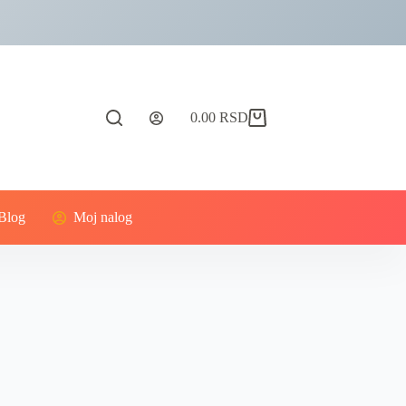
0.00
RSD
Blog
Moj nalog