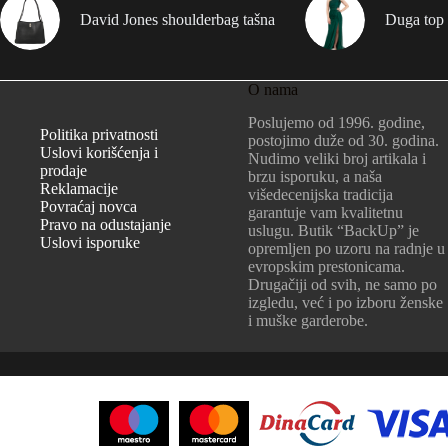
David Jones shoulderbag tašna
Duga top 
O nama
Poslujemo od 1996. godine,
Politika privatnosti
postojimo duže od 30. godina.
Uslovi korišćenja i
Nudimo veliki broj artikala i
prodaje
brzu isporuku, a naša
Reklamacije
višedecenijska tradicija
Povraćaj novca
garantuje vam kvalitetnu
Pravo na odustajanje
uslugu. Butik “BackUp” je
Uslovi isporuke
opremljen po uzoru na radnje u
evropskim prestonicama.
Drugačiji od svih, ne samo po
izgledu, već i po izboru ženske
i muške garderobe.