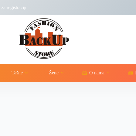
za registraciju
Tašne
Žene
O nama