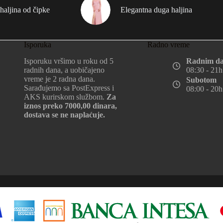
haljina od čipke
Elegantna duga haljina
Isporuka
Radno vreme
Isporuku vršimo u roku od 5
Radnim d
radnih dana, a uobičajeno
08:30 - 21h
vreme je 2 radna dana.
Subotom
Sarađujemo sa PostExpress i
08:00 - 20h
AKS kurirskom službom.
Za
iznos preko 7000,00 dinara,
dostava se ne naplaćuje.