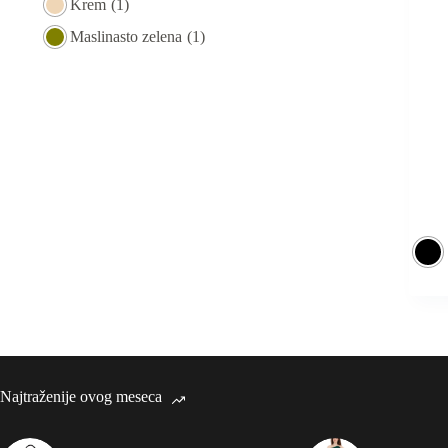
Krem
(1)
Maslinasto zelena
(1)
Najtraženije ovog meseca