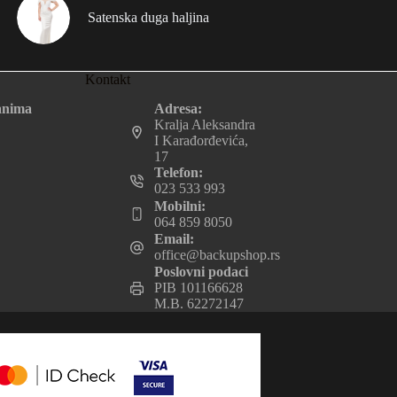
Satenska duga haljina
Kontakt
Adresa:
anima
Kralja Aleksandra
I Karađorđevića,
17
Telefon:
023 533 993
Mobilni:
064 859 8050
Email:
office@backupshop.rs
Poslovni podaci
PIB 101166628
M.B. 62272147