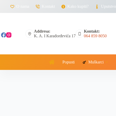
O nama
Kontakt
Kako kupiti?
Uputstvo 
Addresa:
Kontakt:
K. A. I Karađorđevića 17
064 859 8050
Popusti
Muškarci