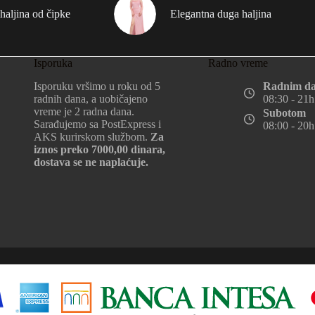
haljina od čipke
Elegantna duga haljina
Isporuka
Radno vreme
Isporuku vršimo u roku od 5
Radnim d
radnih dana, a uobičajeno
08:30 - 21h
vreme je 2 radna dana.
Subotom
Sarađujemo sa PostExpress i
08:00 - 20h
AKS kurirskom službom.
Za
iznos preko 7000,00 dinara,
dostava se ne naplaćuje.