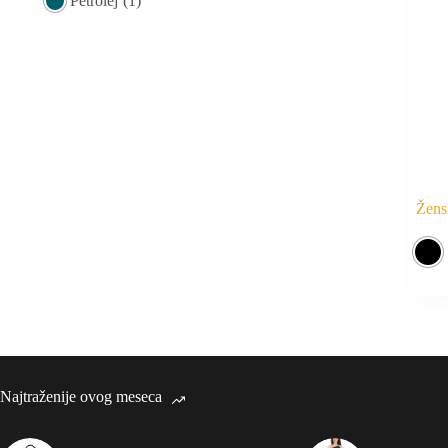
Petrolej
(1)
Žens
Najtraženije ovog meseca