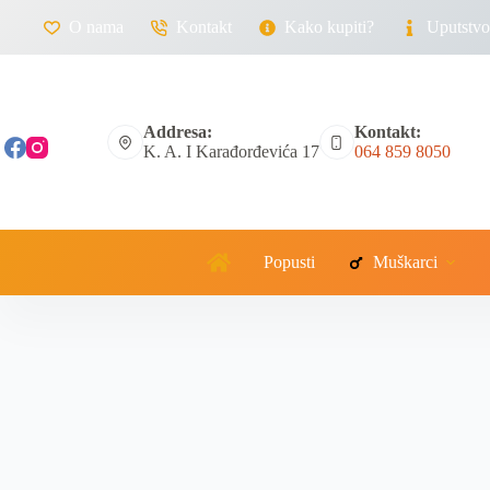
O nama
Kontakt
Kako kupiti?
Uputstvo 
Addresa:
Kontakt:
K. A. I Karađorđevića 17
064 859 8050
Popusti
Muškarci