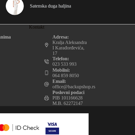
Satenska duga haljina
Kontakt
Adresa:
anima
Kralja Aleksandra
I Karađorđevića,
17
Telefon:
023 533 993
Mobilni:
064 859 8050
Email:
office@backupshop.rs
Poslovni podaci
PIB 101166628
M.B. 62272147