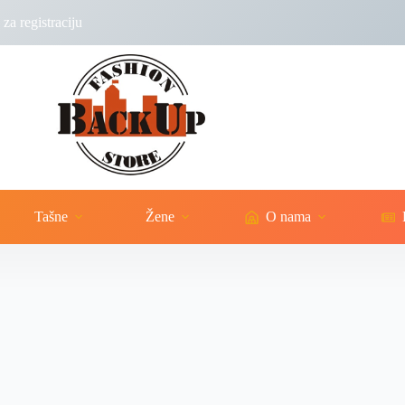
za registraciju
Tašne
Žene
O nama