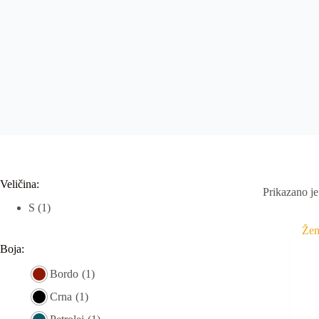
Veličina:
Prikazano je
S
(1)
Boja:
Bordo
(1)
Crna
(1)