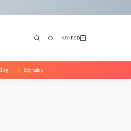
0.00
RSD
Blog
Moj nalog