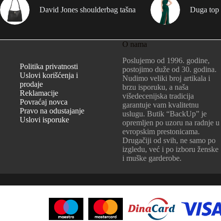
David Jones shoulderbag tašna
Duga top 
O nama
Poslujemo od 1996. godine,
Politika privatnosti
postojimo duže od 30. godina.
Uslovi korišćenja i
Nudimo veliki broj artikala i
prodaje
brzu isporuku, a naša
Reklamacije
višedecenijska tradicija
Povraćaj novca
garantuje vam kvalitetnu
Pravo na odustajanje
uslugu. Butik “BackUp” je
Uslovi isporuke
opremljen po uzoru na radnje u
evropskim prestonicama.
Drugačiji od svih, ne samo po
izgledu, već i po izboru ženske
i muške garderobe.