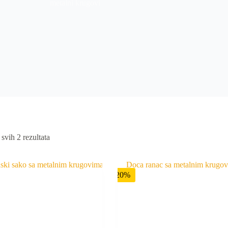
metalni krugovi
 svih 2 rezultata
-20%