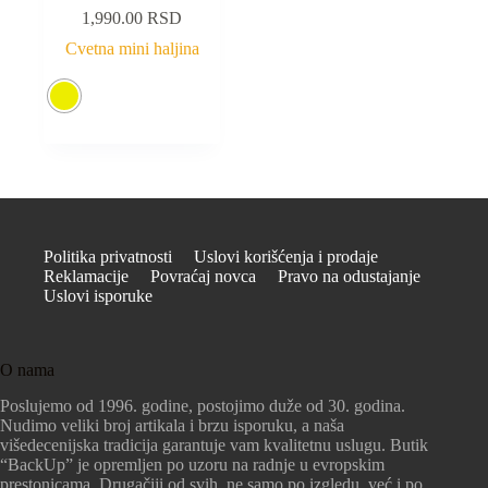
1,990.00
RSD
Cvetna mini haljina
Politika privatnosti
Uslovi korišćenja i prodaje
Reklamacije
Povraćaj novca
Pravo na odustajanje
Uslovi isporuke
O nama
Poslujemo od 1996. godine, postojimo duže od 30. godina.
Nudimo veliki broj artikala i brzu isporuku, a naša
višedecenijska tradicija garantuje vam kvalitetnu uslugu. Butik
“BackUp” je opremljen po uzoru na radnje u evropskim
prestonicama. Drugačiji od svih, ne samo po izgledu, već i po