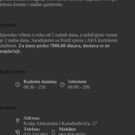
izboru ženske i muške garderobe.
Isporuka
Isporuku vršimo u roku od 5 radnih dana, a uobičajeno vreme
je 2 radna dana. Sarađujemo sa PostExpress i AKS kurirskom
službom.
Za iznos preko 7000,00 dinara, dostava se ne
naplaćuje.
Radno vreme
Radnim danima
Subotom
08:30 - 21h
08:00 - 20h
Kontakt
Adresa:
Kralja Aleksandra I Karađorđevića, 17
Telefon:
Mobilni:
023 533 993
064 859 8050