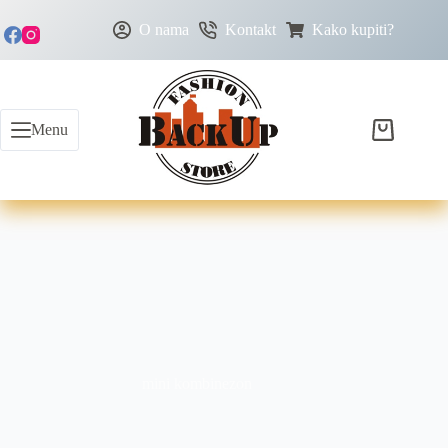
O nama
Kontakt
Kako kupiti?
Menu
mini kombinezon