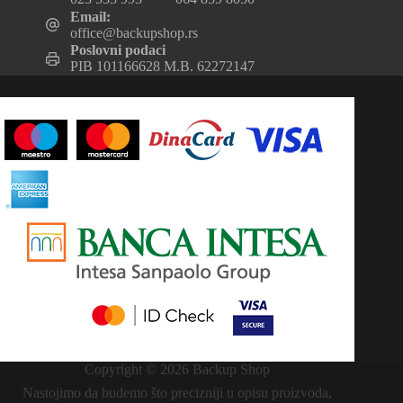
Email:
office@backupshop.rs
Poslovni podaci
PIB 101166628 M.B. 62272147
Copyright © 2026 Backup Shop
Nastojimo da budemo što precizniji u opisu proizvoda,