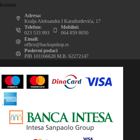
Kontakt
Adresa:
Kralja Aleksandra I Karađorđevića, 17
Telefon:
Mobilni:
023 533 993
064 859 8050
Email:
office@backupshop.rs
Poslovni podaci
PIB 101166628 M.B. 62272147