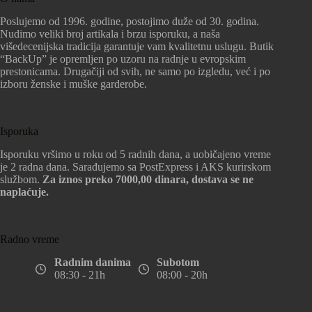
Poslujemo od 1996. godine, postojimo duže od 30. godina.
Nudimo veliki broj artikala i brzu isporuku, a naša
višedecenijska tradicija garantuje vam kvalitetnu uslugu. Butik
“BackUp” je opremljen po uzoru na radnje u evropskim
prestonicama. Drugačiji od svih, ne samo po izgledu, već i po
izboru ženske i muške garderobe.
Isporuka
Isporuku vršimo u roku od 5 radnih dana, a uobičajeno vreme
je 2 radna dana. Sarađujemo sa PostExpress i AKS kurirskom
službom.
Za iznos preko 7000,00 dinara, dostava se ne
naplaćuje.
Radno vreme
Radnim danima
Subotom
08:30 - 21h
08:00 - 20h