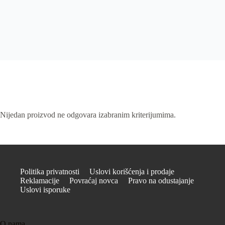
Nijedan proizvod ne odgovara izabranim kriterijumima.
Politika privatnosti
Uslovi korišćenja i prodaje
Reklamacije
Povraćaj novca
Pravo na odustajanje
Uslovi isporuke
O nama