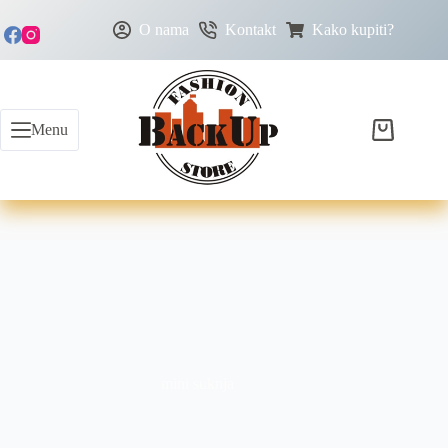
O nama
Kontakt
Kako kupiti?
Menu
mini suknja