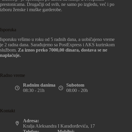
prestonicama. Drugačiji od svih, ne samo po izgledu, već i po
izboru ženske i muške garderobe.
Isporuka
Isporuku vršimo u roku od 5 radnih dana, a uobičajeno vreme
je 2 radna dana. Sarađujemo sa PostExpress i AKS kurirskom
službom.
Za iznos preko 7000,00 dinara, dostava se ne
naplaćuje.
Radno vreme
Radnim danima
Subotom
08:30 - 21h
08:00 - 20h
Kontakt
Adresa:
Kralja Aleksandra I Karađorđevića, 17
Telefon:
Mobilni: