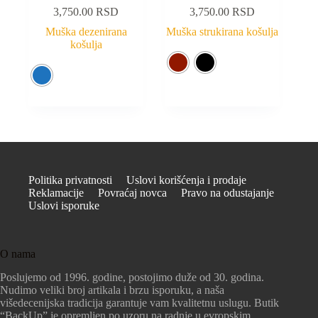
3,750.00
RSD
3,750.00
RSD
Muška dezenirana
Muška strukirana košulja
košulja
Politika privatnosti
Uslovi korišćenja i prodaje
Reklamacije
Povraćaj novca
Pravo na odustajanje
Uslovi isporuke
O nama
Poslujemo od 1996. godine, postojimo duže od 30. godina.
Nudimo veliki broj artikala i brzu isporuku, a naša
višedecenijska tradicija garantuje vam kvalitetnu uslugu. Butik
“BackUp” je opremljen po uzoru na radnje u evropskim