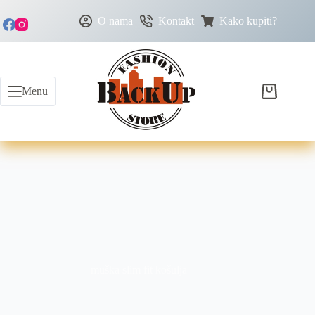
O nama
Kontakt
Kako kupiti?
Menu
muška slim fit košulja