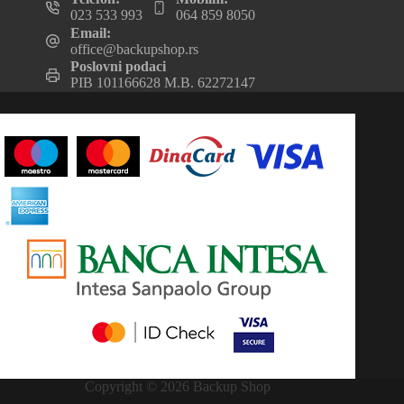
023 533 993
064 859 8050
Email:
office@backupshop.rs
Poslovni podaci
PIB 101166628 M.B. 62272147
Copyright © 2026 Backup Shop