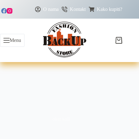
O nama
Kontakt
Kako kupiti?
Menu
oker kaiš