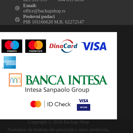
Email:
office@backupshop.rs
Poslovni podaci
PIB 101166628 M.B. 62272147
Copyright © 2026 Backup Shop
Nastojimo da budemo što precizniji u opisu proizvoda,