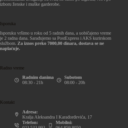
izboru ženske i muške garderobe.
Isporuka
Isporuku vršimo u roku od 5 radnih dana, a uobičajeno vreme
je 2 radna dana. Sarađujemo sa PostExpress i AKS kurirskom
službom.
Za iznos preko 7000,00 dinara, dostava se ne
naplaćuje.
Radno vreme
Radnim danima
Subotom
08:30 - 21h
08:00 - 20h
Kontakt
Adresa:
Kralja Aleksandra I Karađorđevića, 17
Telefon:
Mobilni:
023 533 993
064 859 8050