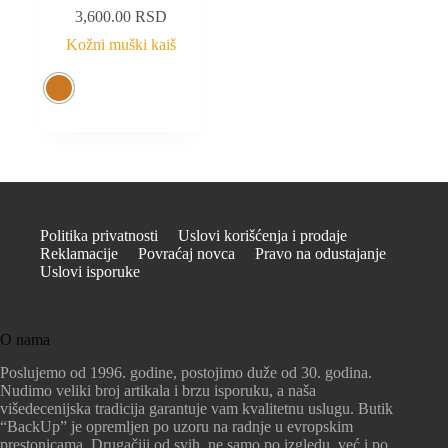
3,600.00
RSD
Kožni muški kaiš
Politika privatnosti
Uslovi korišćenja i prodaje
Reklamacije
Povraćaj novca
Pravo na odustajanje
Uslovi isporuke
O nama
Poslujemo od 1996. godine, postojimo duže od 30. godina.
Nudimo veliki broj artikala i brzu isporuku, a naša
višedecenijska tradicija garantuje vam kvalitetnu uslugu. Butik
“BackUp” je opremljen po uzoru na radnje u evropskim
prestonicama. Drugačiji od svih, ne samo po izgledu, već i po