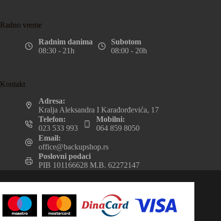
Radno vreme
Radnim danima
Subotom
08:30 - 21h
08:00 - 20h
Kontakt
Adresa:
Kralja Aleksandra I Karađorđevića, 17
Telefon:
Mobilni:
023 533 993
064 859 8050
Email:
office@backupshop.rs
Poslovni podaci
PIB 101166628 M.B. 62272147