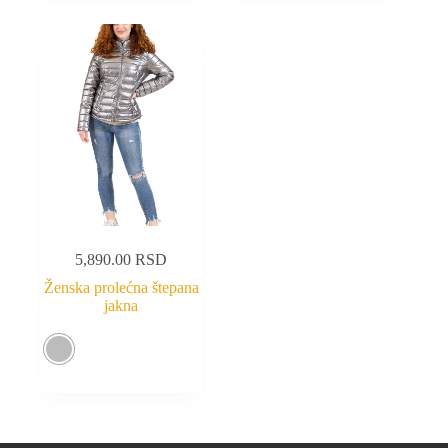
5,890.00
RSD
Ženska prolećna štepana
jakna