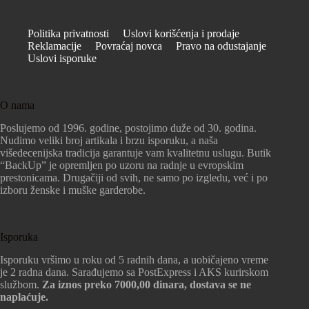
Politika privatnosti
Uslovi korišćenja i prodaje
Reklamacije
Povraćaj novca
Pravo na odustajanje
Uslovi isporuke
O nama
Poslujemo od 1996. godine, postojimo duže od 30. godina.
Nudimo veliki broj artikala i brzu isporuku, a naša
višedecenijska tradicija garantuje vam kvalitetnu uslugu. Butik
“BackUp” je opremljen po uzoru na radnje u evropskim
prestonicama. Drugačiji od svih, ne samo po izgledu, već i po
izboru ženske i muške garderobe.
Isporuka
Isporuku vršimo u roku od 5 radnih dana, a uobičajeno vreme
je 2 radna dana. Sarađujemo sa PostExpress i AKS kurirskom
službom.
Za iznos preko 7000,00 dinara, dostava se ne
naplaćuje.