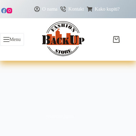
O nama
Kontakt
Kako kupiti?
Menu
prolećna jakna