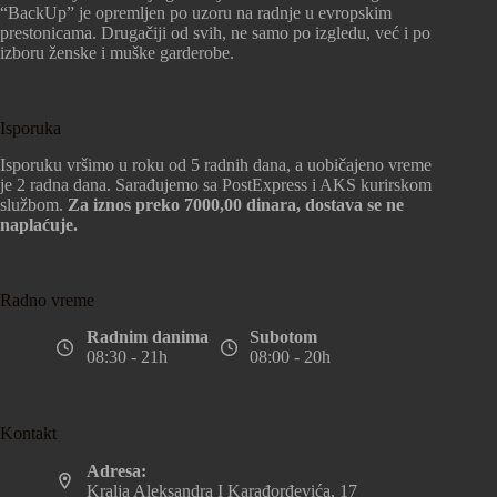
“BackUp” je opremljen po uzoru na radnje u evropskim
prestonicama. Drugačiji od svih, ne samo po izgledu, već i po
izboru ženske i muške garderobe.
Isporuka
Isporuku vršimo u roku od 5 radnih dana, a uobičajeno vreme
je 2 radna dana. Sarađujemo sa PostExpress i AKS kurirskom
službom.
Za iznos preko 7000,00 dinara, dostava se ne
naplaćuje.
Radno vreme
Radnim danima
Subotom
08:30 - 21h
08:00 - 20h
Kontakt
Adresa:
Kralja Aleksandra I Karađorđevića, 17