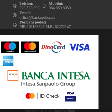
Telefon:
Mobilni:
023 533 993
064 859 8050
Email:
office@backupshop.rs
Poslovni podaci
PIB 101166628 M.B. 62272147
Copyright © 2026 Backup Shop