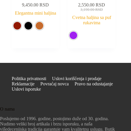
9,450.00
RSD
2,550.00
RSD
3,190.00
RSD
Elegantna mini haljina
Cvetna haljina sa puf
rukavima
Politika privatnosti
Uslovi korišćenja i prodaje
Reklamacije
Povraćaj novca
Pravo na odustajanje
Uslovi isporuke
O nama
Poslujemo od 1996. godine, postojimo duže od 30. godina.
Nudimo veliki broj artikala i brzu isporuku, a naša
višedecenijska tradicija garantuje vam kvalitetnu uslugu. Butik