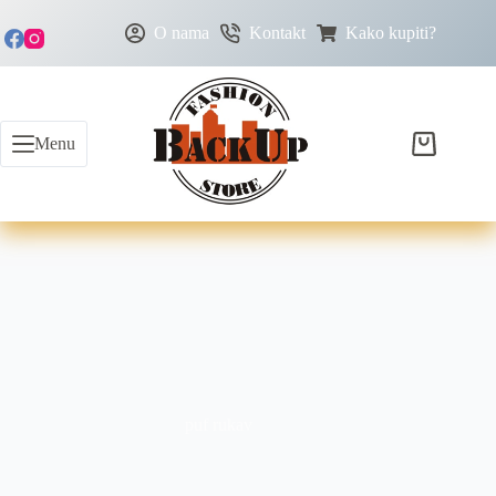
O nama
Kontakt
Kako kupiti?
Menu
puf rukav