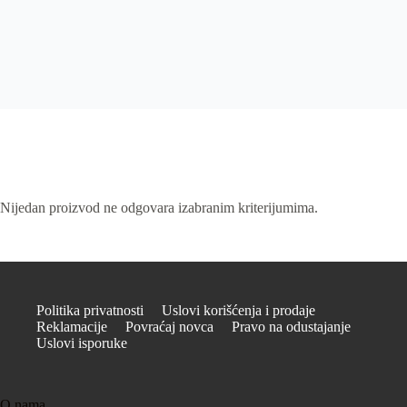
Nijedan proizvod ne odgovara izabranim kriterijumima.
Politika privatnosti
Uslovi korišćenja i prodaje
Reklamacije
Povraćaj novca
Pravo na odustajanje
Uslovi isporuke
O nama