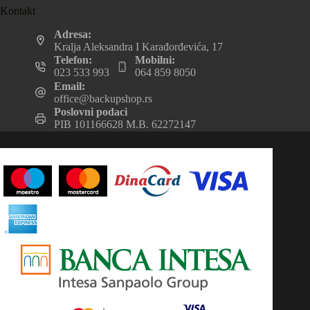
Kontakt
Adresa:
Kralja Aleksandra I Karađorđevića, 17
Telefon:
Mobilni:
023 533 993
064 859 8050
Email:
office@backupshop.rs
Poslovni podaci
PIB 101166628 M.B. 62272147