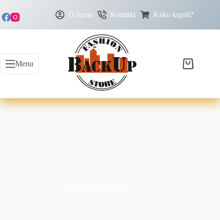
O nama
Kontakt
Kako kupiti?
Menu
ranac za svaki dan