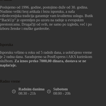
Poslujemo od 1996. godine, postojimo duže od 30. godina.
Nudimo veliki broj artikala i brzu isporuku, a naša
višedecenijska tradicija garantuje vam kvalitetnu uslugu. Butik
“BackUp” je opremljen po uzoru na radnje u evropskim
prestonicama. Drugačiji od svih, ne samo po izgledu, već i po
izboru ženske i muške garderobe.
Isporuka
Isporuku vršimo u roku od 5 radnih dana, a uobičajeno vreme
je 2 radna dana. Sarađujemo sa PostExpress i AKS kurirskom
službom.
Za iznos preko 7000,00 dinara, dostava se ne
naplaćuje.
Radno vreme
Radnim danima
Subotom
08:30 - 21h
08:00 - 20h