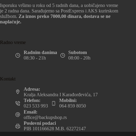
Isporuku vršimo u roku od 5 radnih dana, a uobičajeno vreme
je 2 radna dana. Sarađujemo sa PostExpress i AKS kurirskom
službom.
Za iznos preko 7000,00 dinara, dostava se ne
naplaćuje.
Radno vreme
Radnim danima
Subotom
08:30 - 21h
08:00 - 20h
Kontakt
Adresa:
Kralja Aleksandra I Karađorđevića, 17
Telefon:
Mobilni:
023 533 993
064 859 8050
Email:
office@backupshop.rs
Poslovni podaci
PIB 101166628 M.B. 62272147