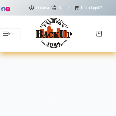
O nama
Kontakt
Kako kupiti?
Menu
reveri