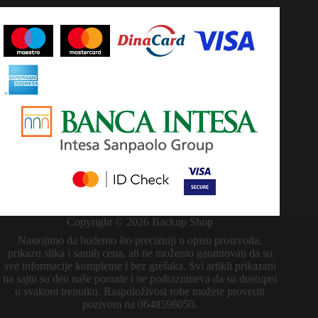
Copyright © 2026 Backup Shop
Nastojimo da budemo što precizniji u opisu proizvoda,
prikazu slika i samih cena, ali ne možemo garantovati da su
sve informacije kompletne i bez grešaka. Svi artikli prikazani
na sajtu su deo naše ponude i ne podrazumeva da su dostupni
u svakom trenutku. Raspoloživost robe možete proveriti
pozivom na 0648598050.