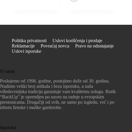
Politika privatnosti
Uslovi korišćenja i prodaje
Reklamacije
Povraćaj novca
Pravo na odustajanje
Uslovi isporuke
O nama
Poslujemo od 1996. godine, postojimo duže od 30. godina.
Nudimo veliki broj artikala i brzu isporuku, a naša
višedecenijska tradicija garantuje vam kvalitetnu uslugu. Butik
“BackUp” je opremljen po uzoru na radnje u evropskim
prestonicama. Drugačiji od svih, ne samo po izgledu, već i po
izboru ženske i muške garderobe.
Isporuka