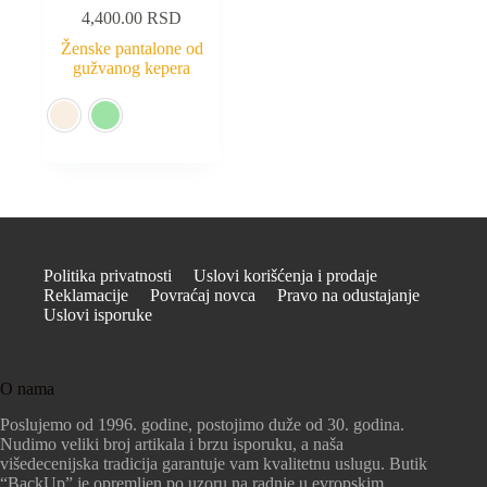
4,400.00
RSD
Ženske pantalone od
gužvanog kepera
Politika privatnosti
Uslovi korišćenja i prodaje
Reklamacije
Povraćaj novca
Pravo na odustajanje
Uslovi isporuke
O nama
Poslujemo od 1996. godine, postojimo duže od 30. godina.
Nudimo veliki broj artikala i brzu isporuku, a naša
višedecenijska tradicija garantuje vam kvalitetnu uslugu. Butik
“BackUp” je opremljen po uzoru na radnje u evropskim