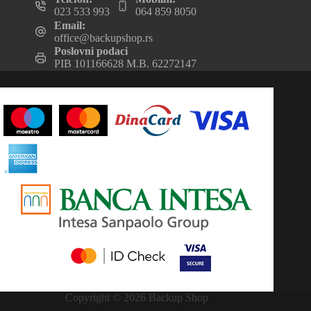
023 533 993
064 859 8050
Email:
office@backupshop.rs
Poslovni podaci
PIB 101166628 M.B. 62272147
Copyright © 2026 Backup Shop