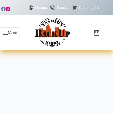
O nama
Kontakt
Kako kupiti?
Menu
šareni kaiš