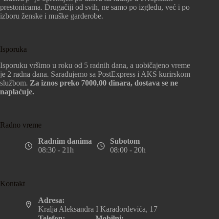
prestonicama. Drugačiji od svih, ne samo po izgledu, već i po
izboru ženske i muške garderobe.
Isporuka
Isporuku vršimo u roku od 5 radnih dana, a uobičajeno vreme
je 2 radna dana. Sarađujemo sa PostExpress i AKS kurirskom
službom.
Za iznos preko 7000,00 dinara, dostava se ne
naplaćuje.
Radno vreme
Radnim danima
Subotom
08:30 - 21h
08:00 - 20h
Kontakt
Adresa:
Kralja Aleksandra I Karađorđevića, 17
Telefon:
Mobilni: