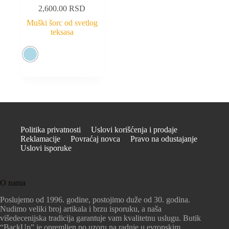
2,600.00
RSD
Muški šorc od svetlog
teksasa
Politika privatnosti
Uslovi korišćenja i prodaje
Reklamacije
Povraćaj novca
Pravo na odustajanje
Uslovi isporuke
O nama
Poslujemo od 1996. godine, postojimo duže od 30. godina.
Nudimo veliki broj artikala i brzu isporuku, a naša
višedecenijska tradicija garantuje vam kvalitetnu uslugu. Butik
“BackUp” je opremljen po uzoru na radnje u evropskim