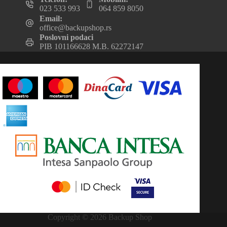
023 533 993
064 859 8050
Email:
office@backupshop.rs
Poslovni podaci
PIB 101166628 M.B. 62272147
Copyright © 2026 Backup Shop