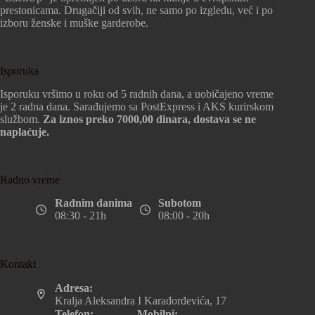
prestonicama. Drugačiji od svih, ne samo po izgledu, već i po
izboru ženske i muške garderobe.
Isporuka
Isporuku vršimo u roku od 5 radnih dana, a uobičajeno vreme
je 2 radna dana. Sarađujemo sa PostExpress i AKS kurirskom
službom.
Za iznos preko 7000,00 dinara, dostava se ne
naplaćuje.
Radno vreme
Radnim danima
Subotom
08:30 - 21h
08:00 - 20h
Kontakt
Adresa:
Kralja Aleksandra I Karađorđevića, 17
Telefon:
Mobilni: