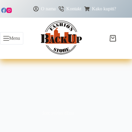
O nama
Kontakt
Kako kupiti?
Menu
šorc svetao džins