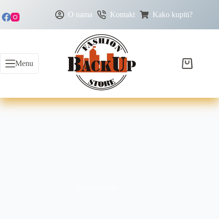
O nama
Kontakt
Kako kupiti?
Menu
štepana tašna