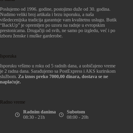
Poslujemo od 1996. godine, postojimo duže od 30. godina.
Nudimo veliki broj artikala i brzu isporuku, a naša
višedecenijska tradicija garantuje vam kvalitetnu uslugu. Butik
“BackUp” je opremljen po uzoru na radnje u evropskim
prestonicama. Drugačiji od svih, ne samo po izgledu, već i po
izboru ženske i muške garderobe.
Isporuka
Isporuku vršimo u roku od 5 radnih dana, a uobičajeno vreme
je 2 radna dana. Sarađujemo sa PostExpress i AKS kurirskom
službom.
Za iznos preko 7000,00 dinara, dostava se ne
naplaćuje.
Radno vreme
Radnim danima
Subotom
08:30 - 21h
08:00 - 20h