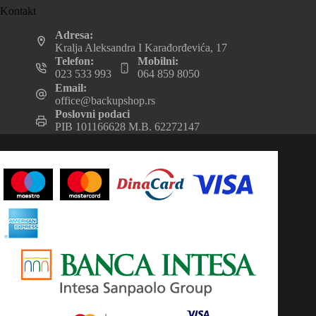
Kontakt
Adresa:
Kralja Aleksandra I Karađorđevića, 17
Telefon:
Mobilni:
023 533 993
064 859 8050
Email:
office@backupshop.rs
Poslovni podaci
PIB 101166628 M.B. 62272147