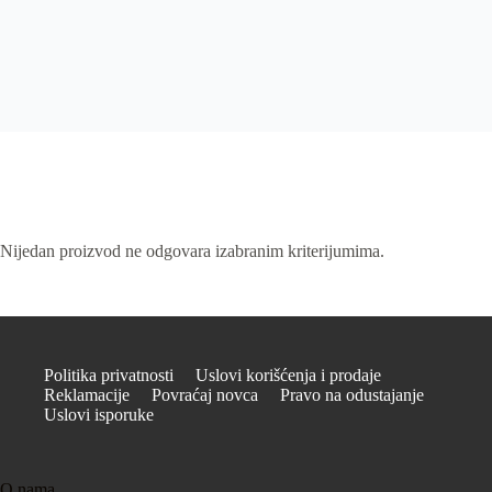
Nijedan proizvod ne odgovara izabranim kriterijumima.
Politika privatnosti
Uslovi korišćenja i prodaje
Reklamacije
Povraćaj novca
Pravo na odustajanje
Uslovi isporuke
O nama