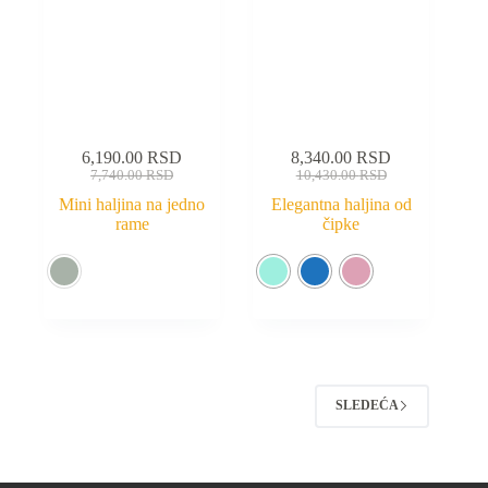
6,190.00
RSD
8,340.00
RSD
7,740.00
RSD
10,430.00
RSD
Mini haljina na jedno
Elegantna haljina od
rame
čipke
SLEDEĆA