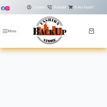
O nama
Kontakt
Kako kupiti?
Menu
svecana