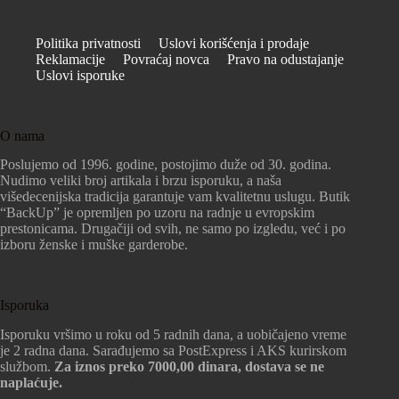
Politika privatnosti
Uslovi korišćenja i prodaje
Reklamacije
Povraćaj novca
Pravo na odustajanje
Uslovi isporuke
O nama
Poslujemo od 1996. godine, postojimo duže od 30. godina.
Nudimo veliki broj artikala i brzu isporuku, a naša
višedecenijska tradicija garantuje vam kvalitetnu uslugu. Butik
“BackUp” je opremljen po uzoru na radnje u evropskim
prestonicama. Drugačiji od svih, ne samo po izgledu, već i po
izboru ženske i muške garderobe.
Isporuka
Isporuku vršimo u roku od 5 radnih dana, a uobičajeno vreme
je 2 radna dana. Sarađujemo sa PostExpress i AKS kurirskom
službom.
Za iznos preko 7000,00 dinara, dostava se ne
naplaćuje.