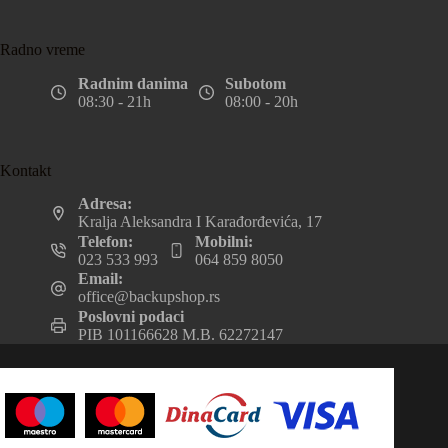
Radno vreme
Radnim danima
Subotom
08:30 - 21h
08:00 - 20h
Kontakt
Adresa:
Kralja Aleksandra I Karađorđevića, 17
Telefon:
Mobilni:
023 533 993
064 859 8050
Email:
office@backupshop.rs
Poslovni podaci
PIB 101166628 M.B. 62272147