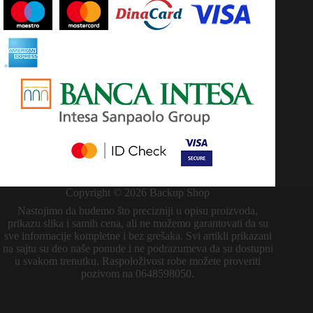
Copyright © 2026 Backup Shop
Nastojimo da budemo što precizniji u opisu proizvoda,
prikazu slika i samih cena, ali ne možemo garantovati da su
sve informacije kompletne i bez grešaka. Svi artikli prikazani
na sajtu su deo naše ponude i ne podrazumeva da su dostupni
u svakom trenutku. Raspoloživost robe možete proveriti
pozivom na 0648598050.