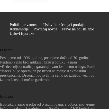
Politika privatnosti
Uslovi korišćenja i prodaje
Reklamacije
Povraćaj novca
Pravo na odustajanje
Uslovi isporuke
O nama
Poslujemo od 1996. godine, postojimo duže od 30. godina.
Nudimo veliki broj artikala i brzu isporuku, a naša
višedecenijska tradicija garantuje vam kvalitetnu uslugu. Butik
“BackUp” je opremljen po uzoru na radnje u evropskim
prestonicama. Drugačiji od svih, ne samo po izgledu, već i po
izboru ženske i muške garderobe.
Isporuka
Isporuku vršimo u roku od 5 radnih dana, a uobičajeno vreme
je 2 radna dana. Sarađujemo sa PostExpress i AKS kurirskom