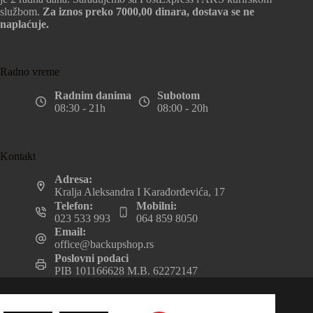
službom.
Za iznos preko 7000,00 dinara, dostava se ne
naplaćuje.
Radno vreme
Radnim danima
Subotom
08:30 - 21h
08:00 - 20h
Kontakt
Adresa:
Kralja Aleksandra I Karađorđevića, 17
Telefon:
Mobilni:
023 533 993
064 859 8050
Email:
office@backupshop.rs
Poslovni podaci
PIB 101166628 M.B. 62272147