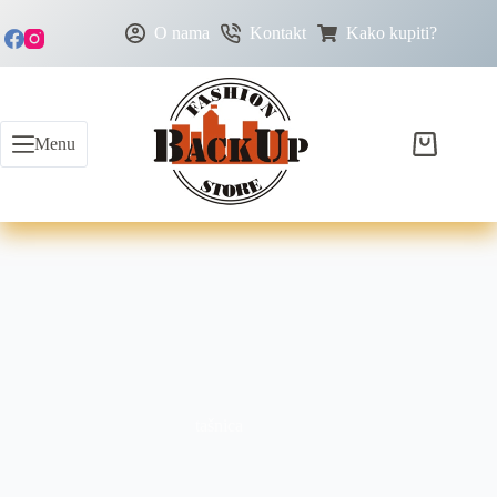
O nama
Kontakt
Kako kupiti?
Menu
tašnica