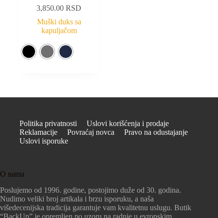
3,850.00
RSD
Muški duks sa
kapuljačom
Politika privatnosti
Uslovi korišćenja i prodaje
Reklamacije
Povraćaj novca
Pravo na odustajanje
Uslovi isporuke
O nama
Poslujemo od 1996. godine, postojimo duže od 30. godina.
Nudimo veliki broj artikala i brzu isporuku, a naša
višedecenijska tradicija garantuje vam kvalitetnu uslugu. Butik
“BackUp” je opremljen po uzoru na radnje u evropskim