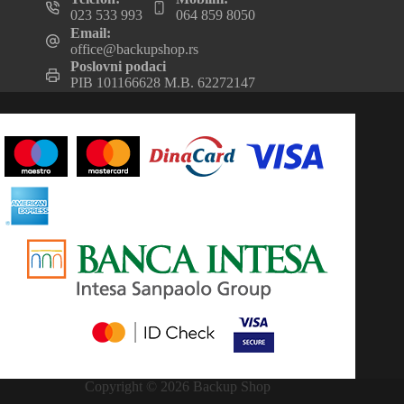
023 533 993
064 859 8050
Email:
office@backupshop.rs
Poslovni podaci
PIB 101166628 M.B. 62272147
Copyright © 2026 Backup Shop