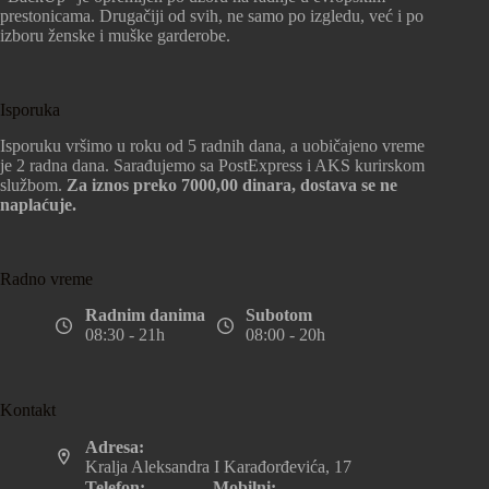
prestonicama. Drugačiji od svih, ne samo po izgledu, već i po
izboru ženske i muške garderobe.
Isporuka
Isporuku vršimo u roku od 5 radnih dana, a uobičajeno vreme
je 2 radna dana. Sarađujemo sa PostExpress i AKS kurirskom
službom.
Za iznos preko 7000,00 dinara, dostava se ne
naplaćuje.
Radno vreme
Radnim danima
Subotom
08:30 - 21h
08:00 - 20h
Kontakt
Adresa:
Kralja Aleksandra I Karađorđevića, 17
Telefon:
Mobilni: