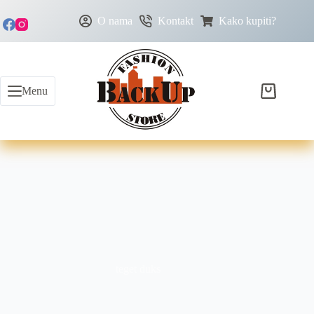
O nama
Kontakt
Kako kupiti?
Menu
teget duks