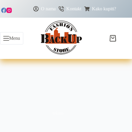
O nama
Kontakt
Kako kupiti?
Menu
teksas