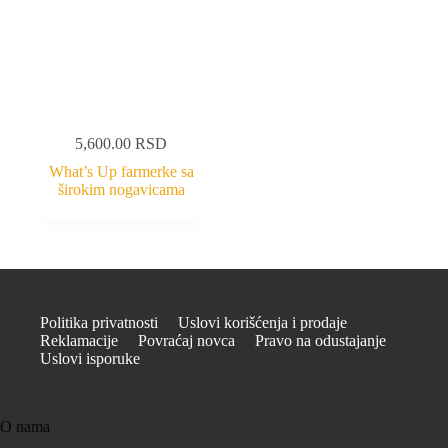
5,600.00
RSD
What’s Up farmerke sa
širokim nogavicama
Politika privatnosti
Uslovi korišćenja i prodaje
Reklamacije
Povraćaj novca
Pravo na odustajanje
Uslovi isporuke
O nama