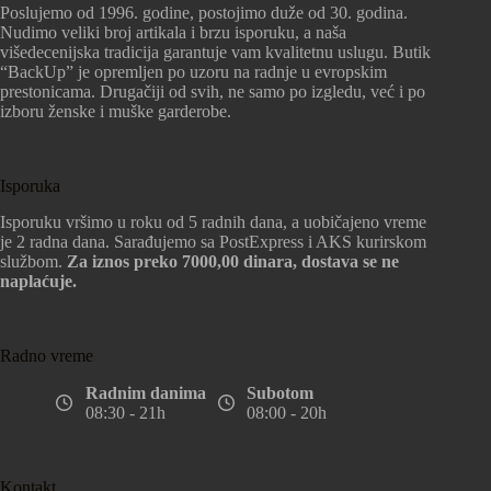
Poslujemo od 1996. godine, postojimo duže od 30. godina.
Nudimo veliki broj artikala i brzu isporuku, a naša
višedecenijska tradicija garantuje vam kvalitetnu uslugu. Butik
“BackUp” je opremljen po uzoru na radnje u evropskim
prestonicama. Drugačiji od svih, ne samo po izgledu, već i po
izboru ženske i muške garderobe.
Isporuka
Isporuku vršimo u roku od 5 radnih dana, a uobičajeno vreme
je 2 radna dana. Sarađujemo sa PostExpress i AKS kurirskom
službom.
Za iznos preko 7000,00 dinara, dostava se ne
naplaćuje.
Radno vreme
Radnim danima
Subotom
08:30 - 21h
08:00 - 20h
Kontakt