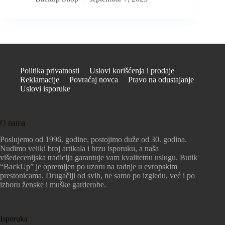
Politika privatnosti
Uslovi korišćenja i prodaje
Reklamacije
Povraćaj novca
Pravo na odustajanje
Uslovi isporuke
O nama
Poslujemo od 1996. godine, postojimo duže od 30. godina.
Nudimo veliki broj artikala i brzu isporuku, a naša
višedecenijska tradicija garantuje vam kvalitetnu uslugu. Butik
“BackUp” je opremljen po uzoru na radnje u evropskim
prestonicama. Drugačiji od svih, ne samo po izgledu, već i po
izboru ženske i muške garderobe.
Isporuka