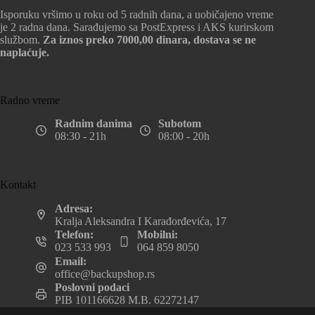
Isporuku vršimo u roku od 5 radnih dana, a uobičajeno vreme
je 2 radna dana. Sarađujemo sa PostExpress i AKS kurirskom
službom.
Za iznos preko 7000,00 dinara, dostava se ne
naplaćuje.
Radno vreme
Radnim danima
Subotom
08:30 - 21h
08:00 - 20h
Kontakt
Adresa:
Kralja Aleksandra I Karađorđevića, 17
Telefon:
Mobilni:
023 533 993
064 859 8050
Email:
office@backupshop.rs
Poslovni podaci
PIB 101166628 M.B. 62272147