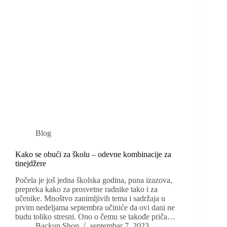
Blog
Kako se obući za školu – odevne kombinacije za
tinejdžere
Počela je još jedna školska godina, puna izazova,
prepreka kako za prosvetne radnike tako i za
učenike. Mnoštvo zanimljivih tema i sadržaja u
prvim nedeljama septembra učiniće da ovi dani ne
budu toliko stresni. Ono o čemu se takođe priča…
Backup Shop
septembar 7, 2023