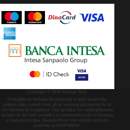
Copyright © 2026 Backup Shop
Nastojimo da budemo što precizniji u opisu proizvoda,
prikazu slika i samih cena, ali ne možemo garantovati da su
sve informacije kompletne i bez grešaka. Svi artikli prikazani
na sajtu su deo naše ponude i ne podrazumeva da su dostupni
u svakom trenutku. Raspoloživost robe možete proveriti
pozivom na 0648598050.