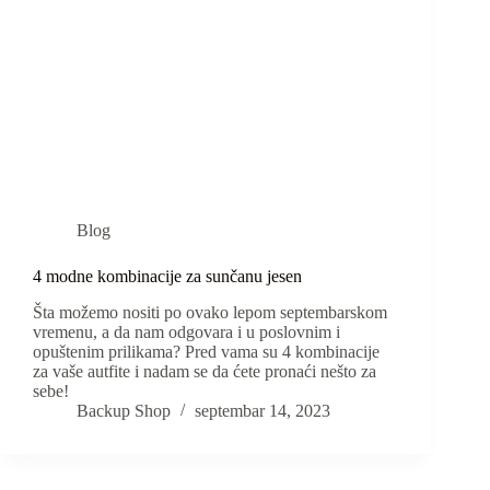
Blog
4 modne kombinacije za sunčanu jesen
Šta možemo nositi po ovako lepom septembarskom
vremenu, a da nam odgovara i u poslovnim i
opuštenim prilikama? Pred vama su 4 kombinacije
za vaše autfite i nadam se da ćete pronaći nešto za
sebe!
Backup Shop
septembar 14, 2023