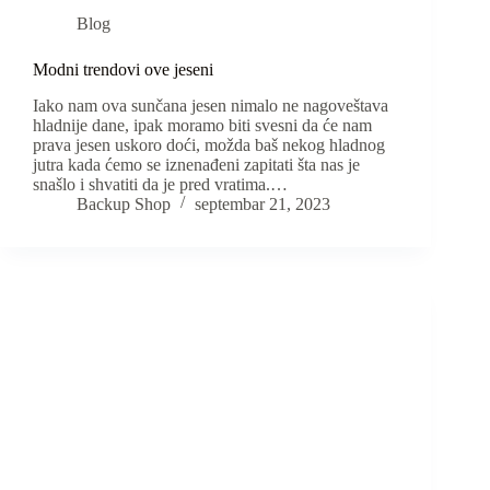
Blog
Modni trendovi ove jeseni
Iako nam ova sunčana jesen nimalo ne nagoveštava
hladnije dane, ipak moramo biti svesni da će nam
prava jesen uskoro doći, možda baš nekog hladnog
jutra kada ćemo se iznenađeni zapitati šta nas je
snašlo i shvatiti da je pred vratima.…
Backup Shop
septembar 21, 2023