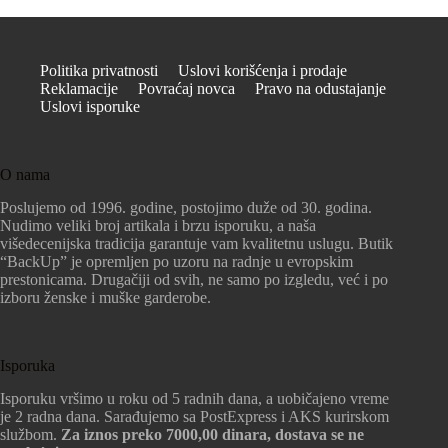
Politika privatnosti
Uslovi korišćenja i prodaje
Reklamacije
Povraćaj novca
Pravo na odustajanje
Uslovi isporuke
O nama
Poslujemo od 1996. godine, postojimo duže od 30. godina.
Nudimo veliki broj artikala i brzu isporuku, a naša
višedecenijska tradicija garantuje vam kvalitetnu uslugu. Butik
“BackUp” je opremljen po uzoru na radnje u evropskim
prestonicama. Drugačiji od svih, ne samo po izgledu, već i po
izboru ženske i muške garderobe.
Isporuka
Isporuku vršimo u roku od 5 radnih dana, a uobičajeno vreme
je 2 radna dana. Sarađujemo sa PostExpress i AKS kurirskom
službom.
Za iznos preko 7000,00 dinara, dostava se ne