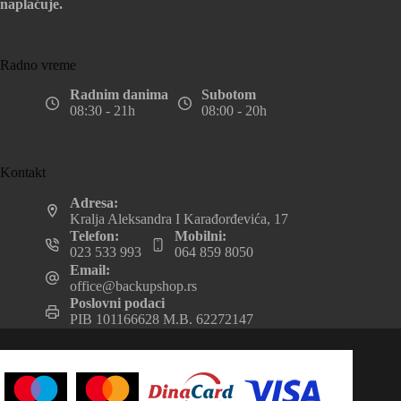
naplaćuje.
Radno vreme
Radnim danima
Subotom
08:30 - 21h
08:00 - 20h
Kontakt
Adresa:
Kralja Aleksandra I Karađorđevića, 17
Telefon:
Mobilni:
023 533 993
064 859 8050
Email:
office@backupshop.rs
Poslovni podaci
PIB 101166628 M.B. 62272147