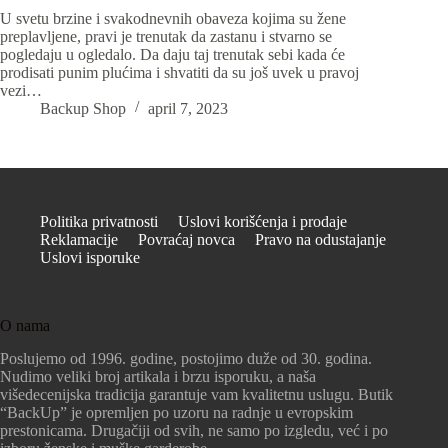
U svetu brzine i svakodnevnih obaveza kojima su žene
preplavljene, pravi je trenutak da zastanu i stvarno se
pogledaju u ogledalo. Da daju taj trenutak sebi kada će
prodisati punim plućima i shvatiti da su još uvek u pravoj
vezi…
Backup Shop
april 7, 2023
Politika privatnosti
Uslovi korišćenja i prodaje
Reklamacije
Povraćaj novca
Pravo na odustajanje
Uslovi isporuke
O nama
Poslujemo od 1996. godine, postojimo duže od 30. godina.
Nudimo veliki broj artikala i brzu isporuku, a naša
višedecenijska tradicija garantuje vam kvalitetnu uslugu. Butik
“BackUp” je opremljen po uzoru na radnje u evropskim
prestonicama. Drugačiji od svih, ne samo po izgledu, već i po