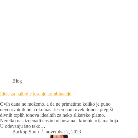
Blog
Ideje za najbolje jesenje kombinacije
Ovih dana ne možemo, a da ne primetimo koliko je puno
neverovatnih boja oko nas. Jesen nam uvek donosi pregršt
divnih toplih tonova idealnih za neko slikarsko platno.
Neretko nas iznenadi novim nijansama i kombinacijama boja.
U odevanju isto tako…
Backup Shop
novembar 2, 2023