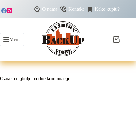
O nama
Kontakt
Kako kupiti?
Menu
Oznaka
najbolje modne kombinacije