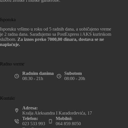
izboru ženske i muške garderobe.
Isporuka
Isporuku vršimo u roku od 5 radnih dana, a uobičajeno vreme
je 2 radna dana. Sarađujemo sa PostExpress i AKS kurirskom
službom.
Za iznos preko 7000,00 dinara, dostava se ne
naplaćuje.
Radno vreme
Radnim danima
Subotom
08:30 - 21h
08:00 - 20h
Kontakt
Adresa:
Kralja Aleksandra I Karađorđevića, 17
Telefon:
Mobilni:
023 533 993
064 859 8050