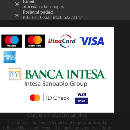
Email:
office@backupshop.rs
Poslovni podaci
PIB 101166628 M.B. 62272147
Copyright © 2026 Backup Shop
Nastojimo da budemo što precizniji u opisu proizvoda,
prikazu slika i samih cena, ali ne možemo garantovati da su