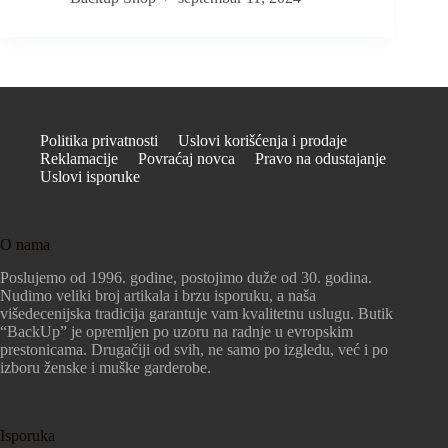
Politika privatnosti
Uslovi korišćenja i prodaje
Reklamacije
Povraćaj novca
Pravo na odustajanje
Uslovi isporuke
O nama
Poslujemo od 1996. godine, postojimo duže od 30. godina.
Nudimo veliki broj artikala i brzu isporuku, a naša
višedecenijska tradicija garantuje vam kvalitetnu uslugu. Butik
“BackUp” je opremljen po uzoru na radnje u evropskim
prestonicama. Drugačiji od svih, ne samo po izgledu, već i po
izboru ženske i muške garderobe.
Isporuka