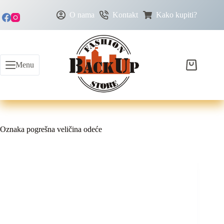
O nama
Kontakt
Kako kupiti?
Menu
Oznaka
pogrešna veličina odeće