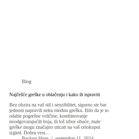
Blog
Najčešće greške u oblačenju i kako ih ispraviti
Bez obzira na vaš stil i senzibilitet, sigurno ste bar
jednom napravili neku modnu grešku. Bilo da je to
odabir pogrešne veličine, kombinovanje
neodgovarajućih boja, ili loš izbor obuće, male
greške mogu značajno uticati na vaš celokupni
izgled. Dobra vest…
Backup Shop
septembar 11, 2024