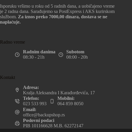
Isporuku vršimo u roku od 5 radnih dana, a uobičajeno vreme
je 2 radna dana. Sarađujemo sa PostExpress i AKS kurirskom
službom.
Za iznos preko 7000,00 dinara, dostava se ne
naplaćuje.
Radno vreme
Radnim danima
Subotom
08:30 - 21h
08:00 - 20h
Kontakt
Adresa:
Kralja Aleksandra I Karađorđevića, 17
Telefon:
Mobilni:
023 533 993
064 859 8050
Email:
office@backupshop.rs
Poslovni podaci
PIB 101166628 M.B. 62272147