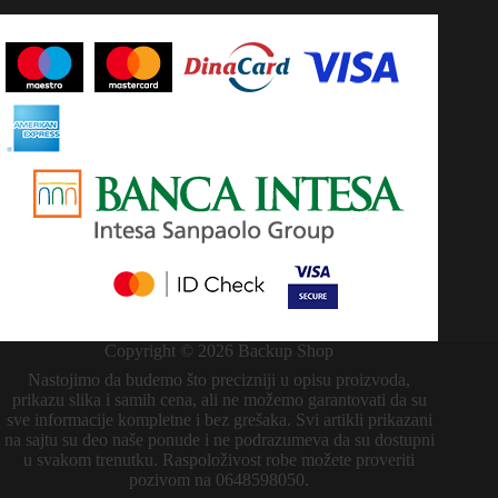
Copyright © 2026 Backup Shop
Nastojimo da budemo što precizniji u opisu proizvoda,
prikazu slika i samih cena, ali ne možemo garantovati da su
sve informacije kompletne i bez grešaka. Svi artikli prikazani
na sajtu su deo naše ponude i ne podrazumeva da su dostupni
u svakom trenutku. Raspoloživost robe možete proveriti
pozivom na 0648598050.