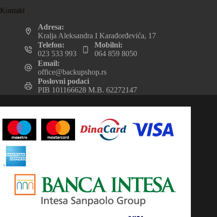
Kontakt
Adresa:
Kralja Aleksandra I Karađorđevića, 17
Telefon:
Mobilni:
023 533 993
064 859 8050
Email:
office@backupshop.rs
Poslovni podaci
PIB 101166628 M.B. 62272147