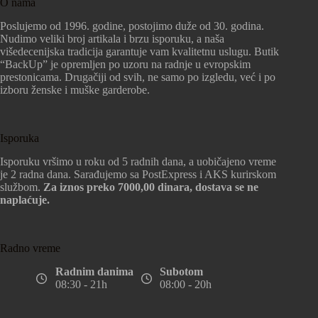
O nama
Poslujemo od 1996. godine, postojimo duže od 30. godina.
Nudimo veliki broj artikala i brzu isporuku, a naša
višedecenijska tradicija garantuje vam kvalitetnu uslugu. Butik
“BackUp” je opremljen po uzoru na radnje u evropskim
prestonicama. Drugačiji od svih, ne samo po izgledu, već i po
izboru ženske i muške garderobe.
Isporuka
Isporuku vršimo u roku od 5 radnih dana, a uobičajeno vreme
je 2 radna dana. Sarađujemo sa PostExpress i AKS kurirskom
službom.
Za iznos preko 7000,00 dinara, dostava se ne
naplaćuje.
Radno vreme
Radnim danima
Subotom
08:30 - 21h
08:00 - 20h