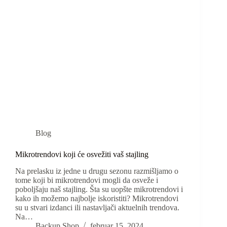
Blog
Mikrotrendovi koji će osvežiti vaš stajling
Na prelasku iz jedne u drugu sezonu razmišljamo o
tome koji bi mikrotrendovi mogli da osveže i
poboljšaju naš stajling. Šta su uopšte mikrotrendovi i
kako ih možemo najbolje iskoristiti? Mikrotrendovi
su u stvari izdanci ili nastavljači aktuelnih trendova.
Na…
Backup Shop
februar 15, 2024