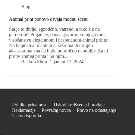
Blog
Animal print ponovo osvaja modnu scenu
Šta je to divlje, egzotično, vatreno, a tako šik na
garderobi? Pogađate, danas govorimo o njegovom
visočanstvu elegantnom i nesputanom animal printu!
Na haljinama, mantilima, šeširima ili drugim
aksesoarima zna da bude poprilično neodoljiv. Za ili
protiv animal printa? Sa njim…
Backup Shop
januar 12, 2024
Politika privatnosti
Uslovi korišćenja i prodaje
Reklamacije
Povraćaj novca
Pravo na odustajanje
Uslovi isporuke