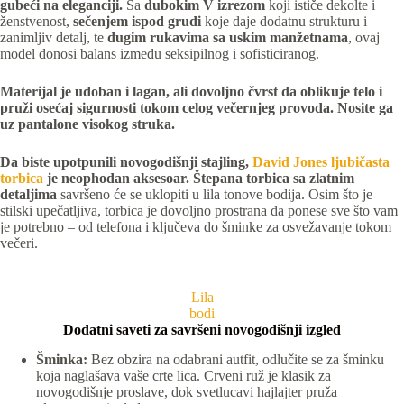
gubeći na eleganciji.
Sa
dubokim V izrezom
koji ističe dekolte i
ženstvenost,
sečenjem ispod grudi
koje daje dodatnu strukturu i
zanimljiv detalj, te
dugim rukavima sa uskim manžetnama
, ovaj
model donosi balans između seksipilnog i sofisticiranog.
Materijal je udoban i lagan, ali dovoljno čvrst da oblikuje telo i
pruži osećaj sigurnosti tokom celog večernjeg provoda. Nosite ga
uz pantalone visokog struka.
Da biste upotpunili novogodišnji stajling,
David Jones ljubičasta
torbica
je neophodan aksesoar. Štepana torbica sa zlatnim
detaljima
savršeno će se uklopiti u lila tonove bodija. Osim što je
stilski upečatljiva, torbica je dovoljno prostrana da ponese sve što vam
je potrebno – od telefona i ključeva do šminke za osvežavanje tokom
večeri.
Lila
bodi
Dodatni saveti za savršeni novogodišnji izgled
Šminka:
Bez obzira na odabrani autfit, odlučite se za šminku
koja naglašava vaše crte lica. Crveni ruž je klasik za
novogodišnje proslave, dok svetlucavi hajlajter pruža