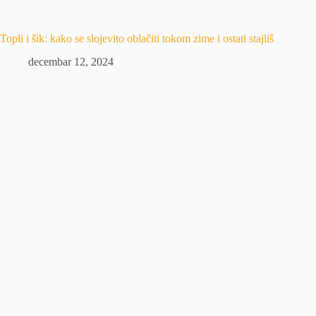
Topli i šik: kako se slojevito oblačiti tokom zime i ostati stajliš
decembar 12, 2024