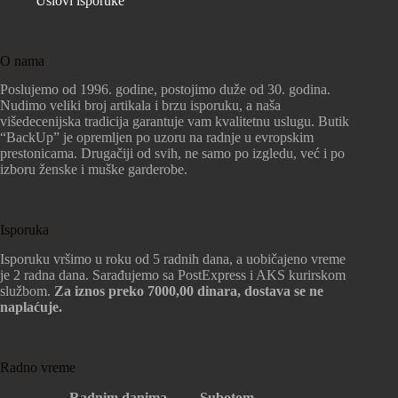
Uslovi isporuke
O nama
Poslujemo od 1996. godine, postojimo duže od 30. godina.
Nudimo veliki broj artikala i brzu isporuku, a naša
višedecenijska tradicija garantuje vam kvalitetnu uslugu. Butik
“BackUp” je opremljen po uzoru na radnje u evropskim
prestonicama. Drugačiji od svih, ne samo po izgledu, već i po
izboru ženske i muške garderobe.
Isporuka
Isporuku vršimo u roku od 5 radnih dana, a uobičajeno vreme
je 2 radna dana. Sarađujemo sa PostExpress i AKS kurirskom
službom.
Za iznos preko 7000,00 dinara, dostava se ne
naplaćuje.
Radno vreme
Radnim danima
Subotom