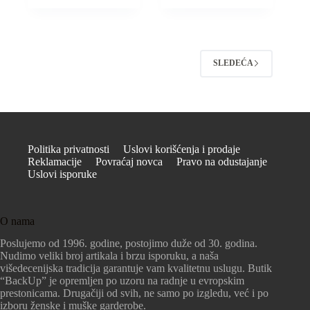
SLEDEĆA
Politika privatnosti
Uslovi korišćenja i prodaje
Reklamacije
Povraćaj novca
Pravo na odustajanje
Uslovi isporuke
O nama
Poslujemo od 1996. godine, postojimo duže od 30. godina.
Nudimo veliki broj artikala i brzu isporuku, a naša
višedecenijska tradicija garantuje vam kvalitetnu uslugu. Butik
“BackUp” je opremljen po uzoru na radnje u evropskim
prestonicama. Drugačiji od svih, ne samo po izgledu, već i po
izboru ženske i muške garderobe.