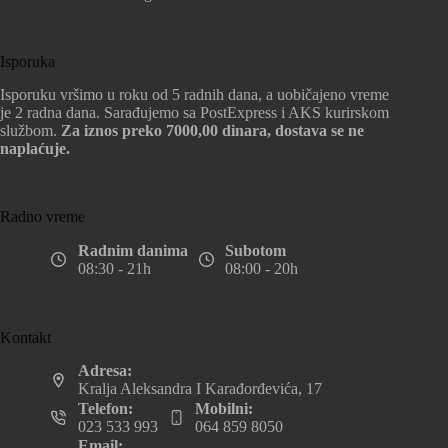
Isporuka
Isporuku vršimo u roku od 5 radnih dana, a uobičajeno vreme
je 2 radna dana. Sarađujemo sa PostExpress i AKS kurirskom
službom.
Za iznos preko 7000,00 dinara, dostava se ne
naplaćuje.
Radno vreme
Radnim danima
Subotom
08:30 - 21h
08:00 - 20h
Kontakt
Adresa:
Kralja Aleksandra I Karađorđevića, 17
Telefon:
Mobilni:
023 533 993
064 859 8050
Email: