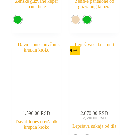
Ženske gužvane keper
Ženske pantalone od
pantalone
gužvanog kepera
-20%
1,590.00
RSD
2,070.00
RSD
2,590.00
RSD
David Jones novčanik
Lepršava suknja od tila
krupan kroko