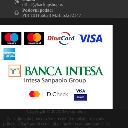
office@backupshop.rs
Poslovni podaci
PIB 101166628 M.B. 62272147
Copyright © 2026 Backup Shop
Nastojimo da budemo što precizniji u opisu proizvoda,
prikazu slika i samih cena, ali ne možemo garantovati da su