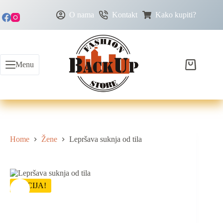
O nama
Kontakt
Kako kupiti?
Menu
Home
Žene
Lepršava suknja od tila
AKCIJA!