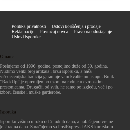
Politika privatnosti
Uslovi korišćenja i prodaje
Reklamacije
Povraćaj novca
Pravo na odustajanje
Uslovi isporuke
O nama
Poslujemo od 1996. godine, postojimo duže od 30. godina.
Nudimo veliki broj artikala i brzu isporuku, a naša
višedecenijska tradicija garantuje vam kvalitetnu uslugu. Butik
“BackUp” je opremljen po uzoru na radnje u evropskim
prestonicama. Drugačiji od svih, ne samo po izgledu, već i po
izboru ženske i muške garderobe.
Isporuka
Isporuku vršimo u roku od 5 radnih dana, a uobičajeno vreme
je 2 radna dana. Sarađujemo sa PostExpress i AKS kurirskom