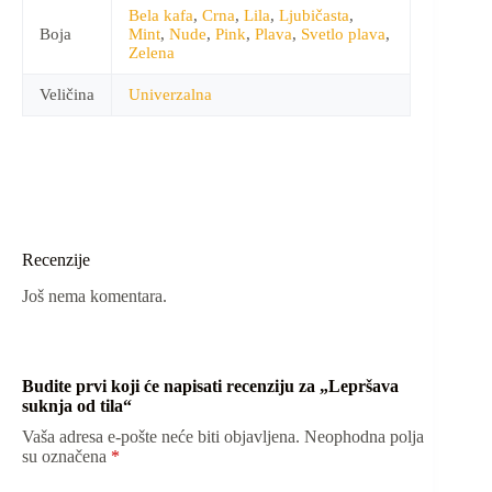
Bela kafa
,
Crna
,
Lila
,
Ljubičasta
,
Boja
Mint
,
Nude
,
Pink
,
Plava
,
Svetlo plava
,
Zelena
Veličina
Univerzalna
Recenzije
Još nema komentara.
Budite prvi koji će napisati recenziju za „Lepršava
suknja od tila“
Vaša adresa e-pošte neće biti objavljena.
Neophodna polja
su označena
*