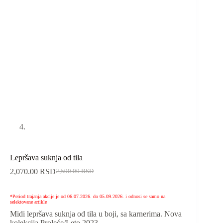
Lepršava suknja od tila
2,070.00
RSD
2,590.00
RSD
*Period trajanja akcije je od 06.07.2026. do 05.09.2026. i odnosi se samo na
selektovane artikle
Midi lepršava suknja od tila u boji, sa karnerima. Nova
kolekcija Proleće/Leto 2023.