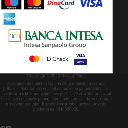
Copyright © 2026 Backup Shop
Nastojimo da budemo što precizniji u opisu proizvoda,
prikazu slika i samih cena, ali ne možemo garantovati da su
sve informacije kompletne i bez grešaka. Svi artikli prikazani
na sajtu su deo naše ponude i ne podrazumeva da su dostupni
u svakom trenutku. Raspoloživost robe možete proveriti
pozivom na 0648598050.