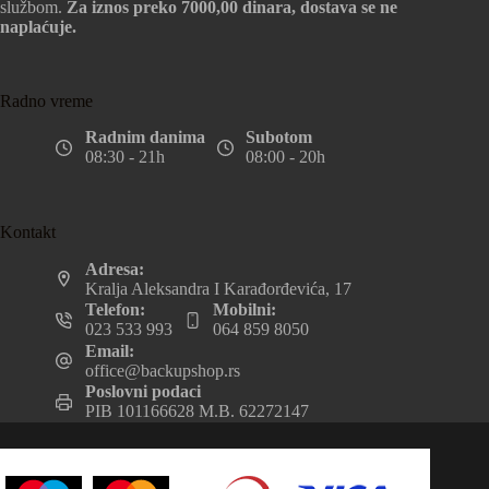
službom.
Za iznos preko 7000,00 dinara, dostava se ne
naplaćuje.
Radno vreme
Radnim danima
Subotom
08:30 - 21h
08:00 - 20h
Kontakt
Adresa:
Kralja Aleksandra I Karađorđevića, 17
Telefon:
Mobilni:
023 533 993
064 859 8050
Email:
office@backupshop.rs
Poslovni podaci
PIB 101166628 M.B. 62272147