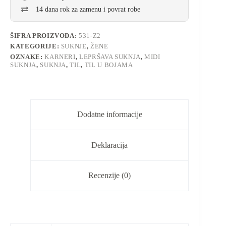
14 dana rok za zamenu i povrat robe
ŠIFRA PROIZVODA:
531-Z2
KATEGORIJE:
SUKNJE
,
ŽENE
OZNAKE:
KARNERI
,
LEPRŠAVA SUKNJA
,
MIDI
SUKNJA
,
SUKNJA
,
TIL
,
TIL U BOJAMA
Dodatne informacije
Deklaracija
Recenzije (0)