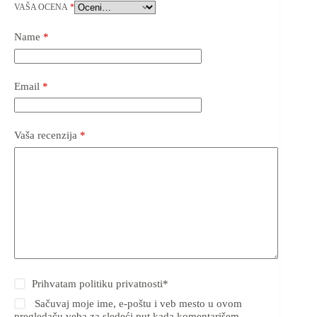
VAŠA OCENA
*
Name
*
Email
*
Vaša recenzija
*
Prihvatam
politiku privatnosti
*
Sačuvaj moje ime, e-poštu i veb mesto u ovom
pregledaču veba za sledeći put kada komentarišem.