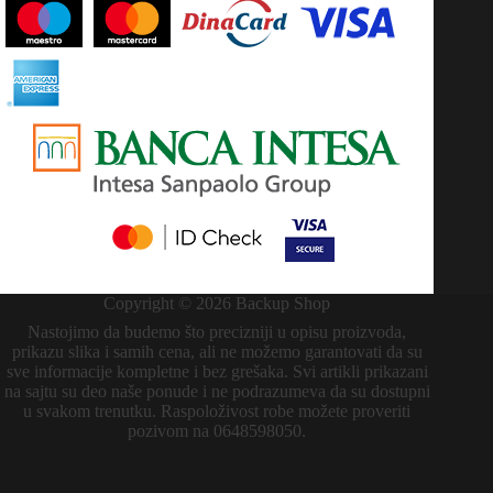
Copyright © 2026 Backup Shop
Nastojimo da budemo što precizniji u opisu proizvoda,
prikazu slika i samih cena, ali ne možemo garantovati da su
sve informacije kompletne i bez grešaka. Svi artikli prikazani
na sajtu su deo naše ponude i ne podrazumeva da su dostupni
u svakom trenutku. Raspoloživost robe možete proveriti
pozivom na 0648598050.