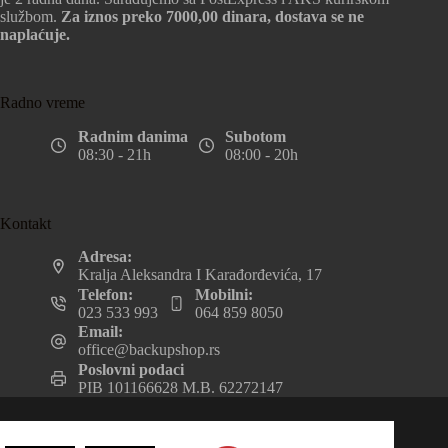
službom.
Za iznos preko 7000,00 dinara, dostava se ne
naplaćuje.
Radno vreme
Radnim danima
Subotom
08:30 - 21h
08:00 - 20h
Kontakt
Adresa:
Kralja Aleksandra I Karađorđevića, 17
Telefon:
Mobilni:
023 533 993
064 859 8050
Email:
office@backupshop.rs
Poslovni podaci
PIB 101166628 M.B. 62272147