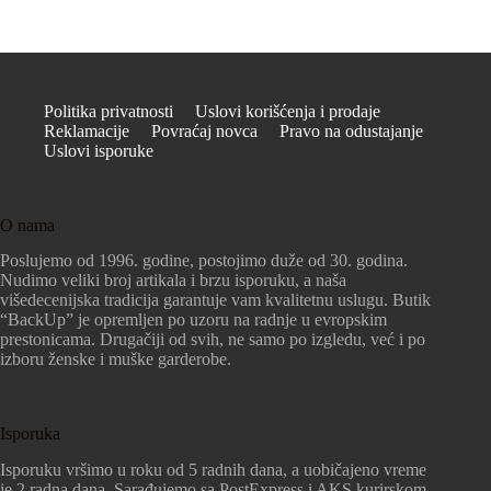
Politika privatnosti
Uslovi korišćenja i prodaje
Reklamacije
Povraćaj novca
Pravo na odustajanje
Uslovi isporuke
O nama
Poslujemo od 1996. godine, postojimo duže od 30. godina.
Nudimo veliki broj artikala i brzu isporuku, a naša
višedecenijska tradicija garantuje vam kvalitetnu uslugu. Butik
“BackUp” je opremljen po uzoru na radnje u evropskim
prestonicama. Drugačiji od svih, ne samo po izgledu, već i po
izboru ženske i muške garderobe.
Isporuka
Isporuku vršimo u roku od 5 radnih dana, a uobičajeno vreme
je 2 radna dana. Sarađujemo sa PostExpress i AKS kurirskom