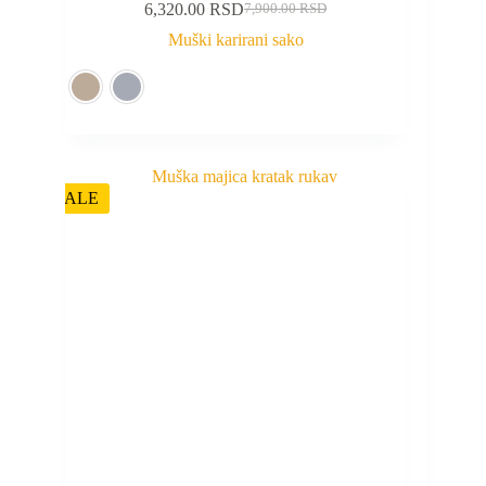
6,320.00
RSD
7,900.00
RSD
Muški karirani sako
SALE