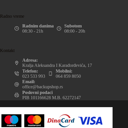
Radno vreme
Radnim danima
Subotom
08:30 - 21h
08:00 - 20h
Kontakt
Adresa:
Kralja Aleksandra I Karađorđevića, 17
Telefon:
Mobilni:
023 533 993
064 859 8050
Email:
office@backupshop.rs
Poslovni podaci
PIB 101166628 M.B. 62272147