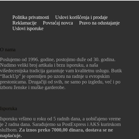
Politika privatnosti
Uslovi korišćenja i prodaje
Reklamacije
Povraćaj novca
Pravo na odustajanje
Uslovi isporuke
O nama
Poslujemo od 1996. godine, postojimo duže od 30. godina.
Nudimo veliki broj artikala i brzu isporuku, a naša
višedecenijska tradicija garantuje vam kvalitetnu uslugu. Butik
“BackUp” je opremljen po uzoru na radnje u evropskim
prestonicama. Drugačiji od svih, ne samo po izgledu, već i po
izboru ženske i muške garderobe.
Isporuka
Isporuku vršimo u roku od 5 radnih dana, a uobičajeno vreme
je 2 radna dana. Sarađujemo sa PostExpress i AKS kurirskom
službom.
Za iznos preko 7000,00 dinara, dostava se ne
naplaćuje.