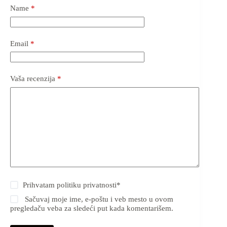
Name
*
Email
*
Vaša recenzija
*
Prihvatam
politiku privatnosti
*
Sačuvaj moje ime, e-poštu i veb mesto u ovom
pregledaču veba za sledeći put kada komentarišem.