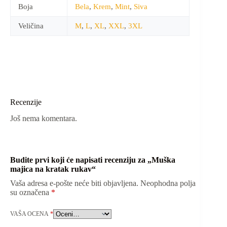
Boja
Bela
,
Krem
,
Mint
,
Siva
Veličina
M
,
L
,
XL
,
XXL
,
3XL
Recenzije
Još nema komentara.
Budite prvi koji će napisati recenziju za „Muška
majica na kratak rukav“
Vaša adresa e-pošte neće biti objavljena.
Neophodna polja
su označena
*
VAŠA OCENA
*