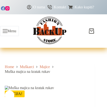
O nama
Kontakt
Kako kupiti?
Menu
Home
Muškarci
Majice
Muška majica na kratak rukav
AKCIJA!