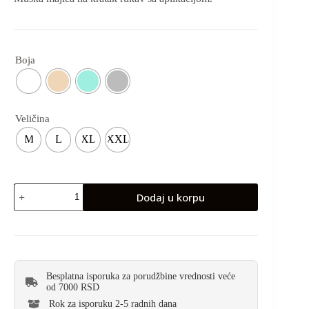
Boja
Veličina
M
L
XL
XXL
Dodaj u korpu
Besplatna isporuka za porudžbine vrednosti veće
od 7000 RSD
Rok za isporuku 2-5 radnih dana