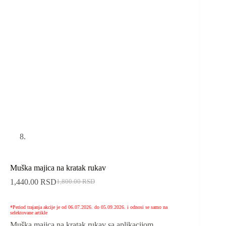
Muška majica na kratak rukav
1,440.00
RSD
1,800.00
RSD
*Period trajanja akcije je od 06.07.2026. do 05.09.2026. i odnosi se samo na
selektovane artikle
Muška majica na kratak rukav sa aplikacijom.